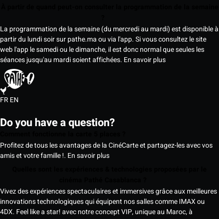
À partir de quand peut-on consulter la programmation de la semaine
?
La programmation de la semaine (du mercredi au mardi) est disponible à
partir du lundi soir sur pathe.ma ou via l'app. Si vous consultez le site
web l'app le samedi ou le dimanche, il est donc normal que seules les
séances jusqu'au mardi soient affichées.
En savoir plus
FR
EN
Do you have a question?
Comment fonctionne la carte 5 places ?
Profitez de tous les avantages de la CinéCarte et partagez-les avec vos
amis et votre famille !.
En savoir plus
Quelles sont les expériences & technologies proposées par le
cinéma Pathé Casablanca ?
Vivez des expériences spectaculaires et immersives grâce aux meilleures
innovations technologiques qui équipent nos salles comme IMAX ou
4DX. Feel like a star! avec notre concept VIP, unique au Maroc, à