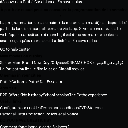
découvrir au Pathé Casablanca.
En savoir plus
À partir de quand peut-on consulter la programmation de la semaine
?
La programmation de la semaine (du mercredi au mardi) est disponible à
partir du lundi soir sur pathe.ma ou via l'app. Si vous consultez le site
web l'app le samedi ou le dimanche, il est donc normal que seules les
séances jusqu'au mardi soient affichées.
En savoir plus
Go to help center
New movies on display
Spider-Man: Brand New Day
L'Odyssée
DREAM CHOK / كوفرة في الغيس
La Pat'patrouille : Le film Mission Dino
All movies
Cinemas in your cities
Pathé Californie
Pathé Dar Essalam
About Us
B2B Offers
Kids birthday
School session
The Pathe experience
Useful links
Configure your cookies
Terms and conditions
CVD Statement
Personal Data Protection Policy
Legal Notice
DO YOU HAVE QUESTIONS?
Comment fonctionne la carte 5 places ?