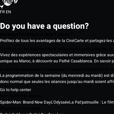
FR
EN
Do you have a question?
Comment fonctionne la carte 5 places ?
Profitez de tous les avantages de la CinéCarte et partagez-les 
Quelles sont les expériences & technologies proposées par l
Vivez des expériences spectaculaires et immersives grâce aux 
unique au Maroc, à découvrir au Pathé Casablanca.
En savoir p
À partir de quand peut-on consulter la programmation de la 
La programmation de la semaine (du mercredi au mardi) est dispo
donc normal que seules les séances jusqu'au mardi soient aff
Go to help center
New movies on display
Spider-Man: Brand New Day
L'Odyssée
La Pat'patrouille : Le fi
Cinemas in your cities