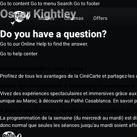
Go to content
Go to menu
Search
Go to footer
Oscar Kightley
Movies
Cinemas
Offers
Do you have a question?
Go to our Online Help to find the answer.
Go to help center
Comment fonctionne la carte 5 places ?
Profitez de tous les avantages de la CinéCarte et partagez-les 
Quelles sont les expériences & technologies proposées par l
Vivez des expériences spectaculaires et immersives grâce aux 
unique au Maroc, à découvrir au Pathé Casablanca.
En savoir p
À partir de quand peut-on consulter la programmation de la 
La programmation de la semaine (du mercredi au mardi) est dispo
donc normal que seules les séances jusqu'au mardi soient aff