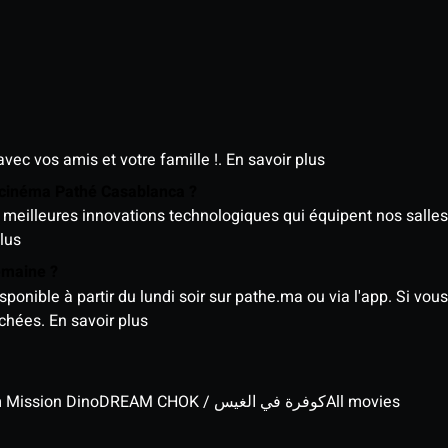
avec vos amis et votre famille !.
En savoir plus
e cinéma Pathé Casablanca ?
meilleures innovations technologiques qui équipent nos salles
lus
semaine ?
nible à partir du lundi soir sur pathe.ma ou via l'app. Si vous 
ichées.
En savoir plus
lm Mission Dino
DREAM CHOK / كوفرة في الغيس
All movies