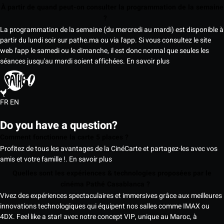
À partir de quand peut-on consulter la programmation de la semaine
?
La programmation de la semaine (du mercredi au mardi) est disponible à
partir du lundi soir sur pathe.ma ou via l'app. Si vous consultez le site
web l'app le samedi ou le dimanche, il est donc normal que seules les
séances jusqu'au mardi soient affichées.
En savoir plus
FR
EN
Do you have a question?
Comment fonctionne la carte 5 places ?
Profitez de tous les avantages de la CinéCarte et partagez-les avec vos
amis et votre famille !.
En savoir plus
Quelles sont les expériences & technologies proposées par le
cinéma Pathé Casablanca ?
Vivez des expériences spectaculaires et immersives grâce aux meilleures
innovations technologiques qui équipent nos salles comme IMAX ou
4DX. Feel like a star! avec notre concept VIP, unique au Maroc, à