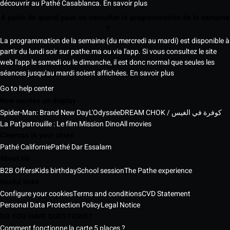
découvrir au Pathé Casablanca.
En savoir plus
À partir de quand peut-on consulter la programmation de la semaine
?
La programmation de la semaine (du mercredi au mardi) est disponible à
partir du lundi soir sur pathe.ma ou via l'app. Si vous consultez le site
web l'app le samedi ou le dimanche, il est donc normal que seules les
séances jusqu'au mardi soient affichées.
En savoir plus
Go to help center
New movies on display
Spider-Man: Brand New Day
L'Odyssée
DREAM CHOK / كوفرة في الغيس
La Pat'patrouille : Le film Mission Dino
All movies
Cinemas in your cities
Pathé Californie
Pathé Dar Essalam
About Us
B2B Offers
Kids birthday
School session
The Pathe experience
Useful links
Configure your cookies
Terms and conditions
CVD Statement
Personal Data Protection Policy
Legal Notice
DO YOU HAVE QUESTIONS?
Comment fonctionne la carte 5 places ?