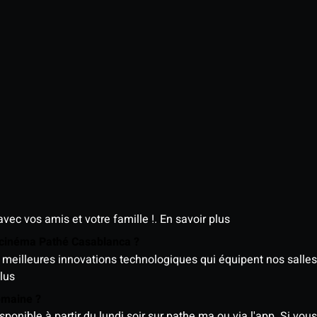
avec vos amis et votre famille !.
En savoir plus
e cinéma Pathé Casablanca ?
meilleures innovations technologiques qui équipent nos salles
lus
semaine ?
nible à partir du lundi soir sur pathe.ma ou via l'app. Si vous 