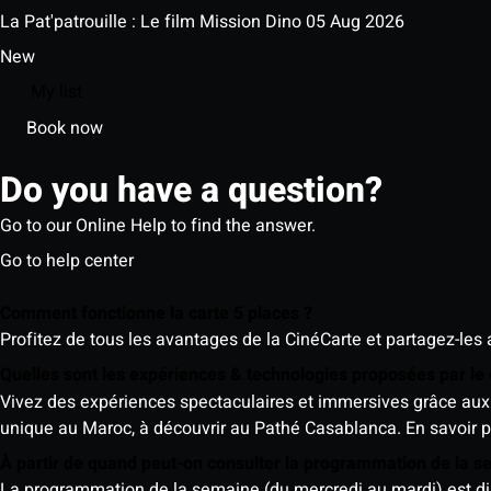
La Pat'patrouille : Le film Mission Dino
05 Aug 2026
New
My list
Book now
Do you have a question?
Go to our Online Help to find the answer.
Go to help center
Comment fonctionne la carte 5 places ?
Profitez de tous les avantages de la CinéCarte et partagez-les 
Quelles sont les expériences & technologies proposées par l
Vivez des expériences spectaculaires et immersives grâce aux 
unique au Maroc, à découvrir au Pathé Casablanca.
En savoir p
À partir de quand peut-on consulter la programmation de la 
La programmation de la semaine (du mercredi au mardi) est dispo