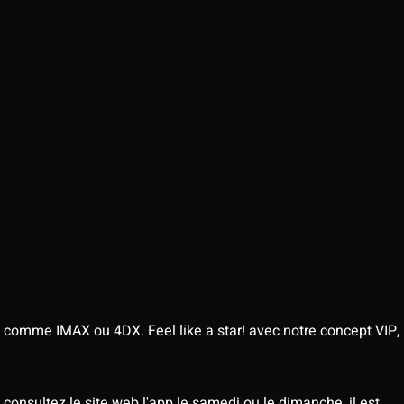
 comme IMAX ou 4DX. Feel like a star! avec notre concept VIP,
consultez le site web l'app le samedi ou le dimanche, il est