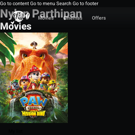
Go to content
Go to menu
Search
Go to footer
Nylan Parthipan
Movies
Cinemas
Offers
Movies
My list