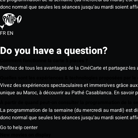
donc normal que seules les séances jusqu'au mardi soient aff
FR
EN
Do you have a question?
Comment fonctionne la carte 5 places ?
Profitez de tous les avantages de la CinéCarte et partagez-les 
Quelles sont les expériences & technologies proposées par l
Vivez des expériences spectaculaires et immersives grâce aux 
unique au Maroc, à découvrir au Pathé Casablanca.
En savoir p
À partir de quand peut-on consulter la programmation de la 
La programmation de la semaine (du mercredi au mardi) est dispo
donc normal que seules les séances jusqu'au mardi soient aff
Go to help center
New movies on display