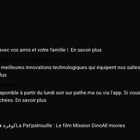
avec vos amis et votre famille !.
En savoir plus
e cinéma Pathé Casablanca ?
meilleures innovations technologiques qui équipent nos salles
lus
semaine ?
nible à partir du lundi soir sur pathe.ma ou via l'app. Si vous 
ichées.
En savoir plus
كوفرة في الغي
La Pat'patrouille : Le film Mission Dino
All movies