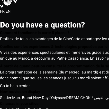
FR
EN
Do you have a question?
Comment fonctionne la carte 5 places ?
Profitez de tous les avantages de la CinéCarte et partagez-les 
Quelles sont les expériences & technologies proposées par l
Vivez des expériences spectaculaires et immersives grâce aux 
unique au Maroc, à découvrir au Pathé Casablanca.
En savoir p
À partir de quand peut-on consulter la programmation de la 
La programmation de la semaine (du mercredi au mardi) est dispo
donc normal que seules les séances jusqu'au mardi soient aff
Go to help center
New movies on display
Spider-Man: Brand New Day
L'Odyssée
DREAM CHOK / س
Cinemas in your cities