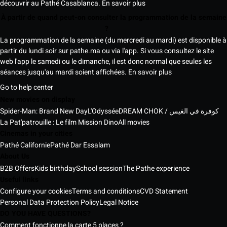
découvrir au Pathé Casablanca.
En savoir plus
À partir de quand peut-on consulter la programmation de la semaine
?
La programmation de la semaine (du mercredi au mardi) est disponible à
partir du lundi soir sur pathe.ma ou via l'app. Si vous consultez le site
web l'app le samedi ou le dimanche, il est donc normal que seules les
séances jusqu'au mardi soient affichées.
En savoir plus
Go to help center
New movies on display
Spider-Man: Brand New Day
L'Odyssée
DREAM CHOK / كوفرة في الغيس
La Pat'patrouille : Le film Mission Dino
All movies
Cinemas in your cities
Pathé Californie
Pathé Dar Essalam
About Us
B2B Offers
Kids birthday
School session
The Pathe experience
Useful links
Configure your cookies
Terms and conditions
CVD Statement
Personal Data Protection Policy
Legal Notice
DO YOU HAVE QUESTIONS?
Comment fonctionne la carte 5 places ?