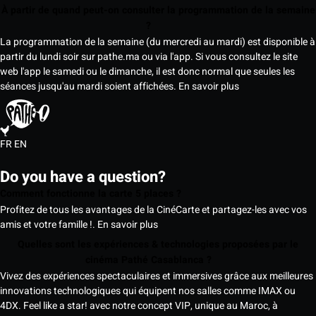
À partir de quand peut-on consulter la programmation de la semaine
?
La programmation de la semaine (du mercredi au mardi) est disponible à
partir du lundi soir sur pathe.ma ou via l'app. Si vous consultez le site
web l'app le samedi ou le dimanche, il est donc normal que seules les
séances jusqu'au mardi soient affichées.
En savoir plus
FR
EN
Do you have a question?
Comment fonctionne la carte 5 places ?
Profitez de tous les avantages de la CinéCarte et partagez-les avec vos
amis et votre famille !.
En savoir plus
Quelles sont les expériences & technologies proposées par le
cinéma Pathé Casablanca ?
Vivez des expériences spectaculaires et immersives grâce aux meilleures
innovations technologiques qui équipent nos salles comme IMAX ou
4DX. Feel like a star! avec notre concept VIP, unique au Maroc, à