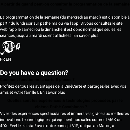
À partir de quand peut-on consulter la programmation de la semaine
?
La programmation de la semaine (du mercredi au mardi) est disponible à
partir du lundi soir sur pathe.ma ou via l'app. Si vous consultez le site
web l'app le samedi ou le dimanche, il est donc normal que seules les
séances jusqu'au mardi soient affichées.
En savoir plus
FR
EN
Do you have a question?
Comment fonctionne la carte 5 places ?
Profitez de tous les avantages de la CinéCarte et partagez-les avec vos
amis et votre famille !.
En savoir plus
Quelles sont les expériences & technologies proposées par le
cinéma Pathé Casablanca ?
Vivez des expériences spectaculaires et immersives grâce aux meilleures
innovations technologiques qui équipent nos salles comme IMAX ou
4DX. Feel like a star! avec notre concept VIP, unique au Maroc, à