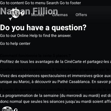
Go to content
Go to menu
Search
Go to footer
Nathan Fillion
Movies
Cinemas
Offers
Do you have a question?
Go to our Online Help to find the answer.
Go to help center
Comment fonctionne la carte 5 places ?
Profitez de tous les avantages de la CinéCarte et partagez-les 
Quelles sont les expériences & technologies proposées par l
Vivez des expériences spectaculaires et immersives grâce aux 
unique au Maroc, à découvrir au Pathé Casablanca.
En savoir p
À partir de quand peut-on consulter la programmation de la 
La programmation de la semaine (du mercredi au mardi) est dispo
donc normal que seules les séances jusqu'au mardi soient aff