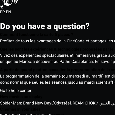
FR
EN
Do you have a question?
Comment fonctionne la carte 5 places ?
Profitez de tous les avantages de la CinéCarte et partagez-les 
Quelles sont les expériences & technologies proposées par l
Vivez des expériences spectaculaires et immersives grâce aux 
unique au Maroc, à découvrir au Pathé Casablanca.
En savoir p
À partir de quand peut-on consulter la programmation de la 
La programmation de la semaine (du mercredi au mardi) est dispo
donc normal que seules les séances jusqu'au mardi soient aff
Go to help center
New movies on display
Spider-Man: Brand New Day
L'Odyssée
DREAM CHOK / س
Cinemas in your cities