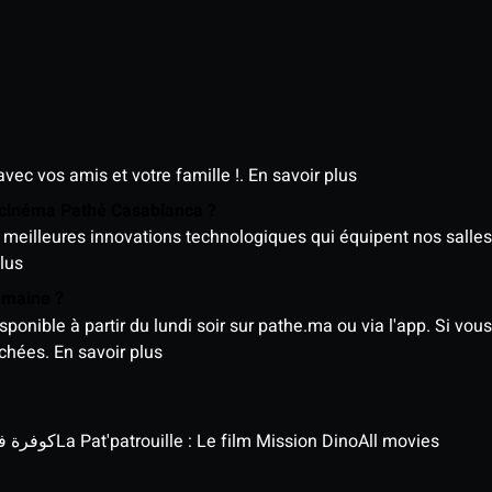
avec vos amis et votre famille !.
En savoir plus
e cinéma Pathé Casablanca ?
meilleures innovations technologiques qui équipent nos salles
lus
semaine ?
nible à partir du lundi soir sur pathe.ma ou via l'app. Si vous 
ichées.
En savoir plus
كوفرة في الغي
La Pat'patrouille : Le film Mission Dino
All movies