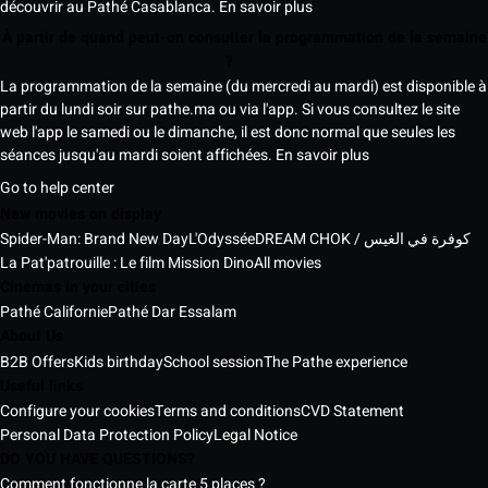
découvrir au Pathé Casablanca.
En savoir plus
À partir de quand peut-on consulter la programmation de la semaine
?
La programmation de la semaine (du mercredi au mardi) est disponible à
partir du lundi soir sur pathe.ma ou via l'app. Si vous consultez le site
web l'app le samedi ou le dimanche, il est donc normal que seules les
séances jusqu'au mardi soient affichées.
En savoir plus
Go to help center
New movies on display
Spider-Man: Brand New Day
L'Odyssée
DREAM CHOK / كوفرة في الغيس
La Pat'patrouille : Le film Mission Dino
All movies
Cinemas in your cities
Pathé Californie
Pathé Dar Essalam
About Us
B2B Offers
Kids birthday
School session
The Pathe experience
Useful links
Configure your cookies
Terms and conditions
CVD Statement
Personal Data Protection Policy
Legal Notice
DO YOU HAVE QUESTIONS?
Comment fonctionne la carte 5 places ?