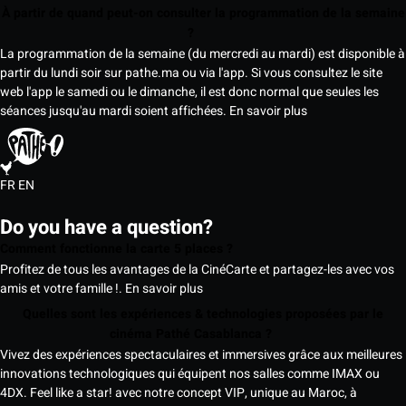
À partir de quand peut-on consulter la programmation de la semaine
?
La programmation de la semaine (du mercredi au mardi) est disponible à
partir du lundi soir sur pathe.ma ou via l'app. Si vous consultez le site
web l'app le samedi ou le dimanche, il est donc normal que seules les
séances jusqu'au mardi soient affichées.
En savoir plus
FR
EN
Do you have a question?
Comment fonctionne la carte 5 places ?
Profitez de tous les avantages de la CinéCarte et partagez-les avec vos
amis et votre famille !.
En savoir plus
Quelles sont les expériences & technologies proposées par le
cinéma Pathé Casablanca ?
Vivez des expériences spectaculaires et immersives grâce aux meilleures
innovations technologiques qui équipent nos salles comme IMAX ou
4DX. Feel like a star! avec notre concept VIP, unique au Maroc, à