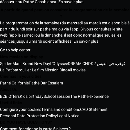
découvrir au Pathé Casablanca.
En savoir plus
À partir de quand peut-on consulter la programmation de la semaine
?
La programmation de la semaine (du mercredi au mardi) est disponible à
partir du lundi soir sur pathe.ma ou via l'app. Si vous consultez le site
web l'app le samedi ou le dimanche, il est donc normal que seules les
séances jusqu'au mardi soient affichées.
En savoir plus
Go to help center
New movies on display
Spider-Man: Brand New Day
L'Odyssée
DREAM CHOK / كوفرة في الغيس
La Pat'patrouille : Le film Mission Dino
All movies
Cinemas in your cities
Pathé Californie
Pathé Dar Essalam
About Us
B2B Offers
Kids birthday
School session
The Pathe experience
Useful links
Configure your cookies
Terms and conditions
CVD Statement
Personal Data Protection Policy
Legal Notice
DO YOU HAVE QUESTIONS?
Comment fonctionne la carte 5 places ?