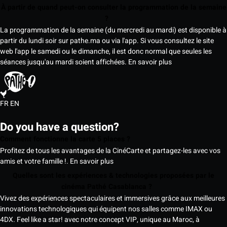
À partir de quand peut-on consulter la programmation de la semaine
?
La programmation de la semaine (du mercredi au mardi) est disponible à
partir du lundi soir sur pathe.ma ou via l'app. Si vous consultez le site
web l'app le samedi ou le dimanche, il est donc normal que seules les
séances jusqu'au mardi soient affichées.
En savoir plus
FR
EN
Do you have a question?
Comment fonctionne la carte 5 places ?
Profitez de tous les avantages de la CinéCarte et partagez-les avec vos
amis et votre famille !.
En savoir plus
Quelles sont les expériences & technologies proposées par le
cinéma Pathé Casablanca ?
Vivez des expériences spectaculaires et immersives grâce aux meilleures
innovations technologiques qui équipent nos salles comme IMAX ou
4DX. Feel like a star! avec notre concept VIP, unique au Maroc, à