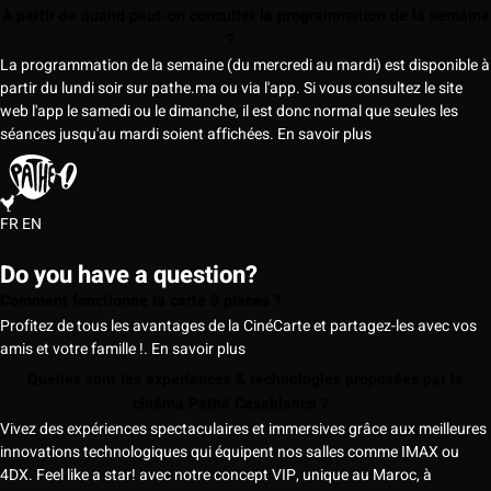
À partir de quand peut-on consulter la programmation de la semaine
?
La programmation de la semaine (du mercredi au mardi) est disponible à
partir du lundi soir sur pathe.ma ou via l'app. Si vous consultez le site
web l'app le samedi ou le dimanche, il est donc normal que seules les
séances jusqu'au mardi soient affichées.
En savoir plus
FR
EN
Do you have a question?
Comment fonctionne la carte 5 places ?
Profitez de tous les avantages de la CinéCarte et partagez-les avec vos
amis et votre famille !.
En savoir plus
Quelles sont les expériences & technologies proposées par le
cinéma Pathé Casablanca ?
Vivez des expériences spectaculaires et immersives grâce aux meilleures
innovations technologiques qui équipent nos salles comme IMAX ou
4DX. Feel like a star! avec notre concept VIP, unique au Maroc, à