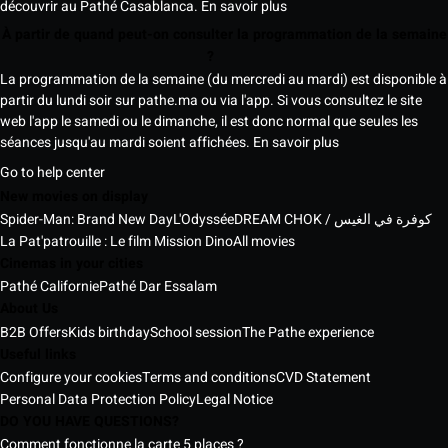
découvrir au Pathé Casablanca.
En savoir plus
À partir de quand peut-on consulter la programmation de la semaine
?
La programmation de la semaine (du mercredi au mardi) est disponible à
partir du lundi soir sur pathe.ma ou via l'app. Si vous consultez le site
web l'app le samedi ou le dimanche, il est donc normal que seules les
séances jusqu'au mardi soient affichées.
En savoir plus
Go to help center
New movies on display
Spider-Man: Brand New Day
L'Odyssée
DREAM CHOK / كوفرة في الغيس
La Pat'patrouille : Le film Mission Dino
All movies
Cinemas in your cities
Pathé Californie
Pathé Dar Essalam
About Us
B2B Offers
Kids birthday
School session
The Pathe experience
Useful links
Configure your cookies
Terms and conditions
CVD Statement
Personal Data Protection Policy
Legal Notice
DO YOU HAVE QUESTIONS?
Comment fonctionne la carte 5 places ?