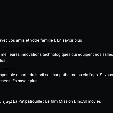
avec vos amis et votre famille !.
En savoir plus
e cinéma Pathé Casablanca ?
meilleures innovations technologiques qui équipent nos salles
lus
semaine ?
nible à partir du lundi soir sur pathe.ma ou via l'app. Si vous 
ichées.
En savoir plus
كوفرة في الغي
La Pat'patrouille : Le film Mission Dino
All movies