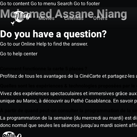
Go to content
Go to menu
Search
Go to footer
Mohamed Assane Niang
Movies
Cinemas
Offers
Do you have a question?
Go to our Online Help to find the answer.
Go to help center
Comment fonctionne la carte 5 places ?
Profitez de tous les avantages de la CinéCarte et partagez-les 
Quelles sont les expériences & technologies proposées par l
Vivez des expériences spectaculaires et immersives grâce aux 
unique au Maroc, à découvrir au Pathé Casablanca.
En savoir p
À partir de quand peut-on consulter la programmation de la 
La programmation de la semaine (du mercredi au mardi) est dispo
donc normal que seules les séances jusqu'au mardi soient aff