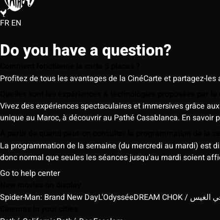
FR
EN
Do you have a question?
Comment fonctionne la carte 5 places ?
Profitez de tous les avantages de la CinéCarte et partagez-les 
Quelles sont les expériences & technologies proposées par l
Vivez des expériences spectaculaires et immersives grâce aux 
unique au Maroc, à découvrir au Pathé Casablanca.
En savoir p
À partir de quand peut-on consulter la programmation de la 
La programmation de la semaine (du mercredi au mardi) est dispo
donc normal que seules les séances jusqu'au mardi soient aff
Go to help center
New movies on display
Spider-Man: Brand New Day
L'Odyssée
DREAM CHOK / س
Cinemas in your cities