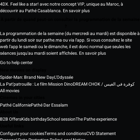
4DX. Feel like a star! avec notre concept VIP, unique au Maroc, à
découvrir au Pathé Casablanca.
En savoir plus
À partir de quand peut-on consulter la programmation de la semaine
?
La programmation de la semaine (du mercredi au mardi) est disponible à
partir du lundi soir sur pathe.ma ou via l'app. Si vous consultez le site
web l'app le samedi ou le dimanche, il est donc normal que seules les
séances jusqu'au mardi soient affichées.
En savoir plus
Go to help center
New movies on display
Spider-Man: Brand New Day
L'Odyssée
La Pat'patrouille : Le film Mission Dino
DREAM CHOK / كوفرة في الغيس
All movies
Cinemas in your cities
Pathé Californie
Pathé Dar Essalam
About Us
B2B Offers
Kids birthday
School session
The Pathe experience
Useful links
Configure your cookies
Terms and conditions
CVD Statement