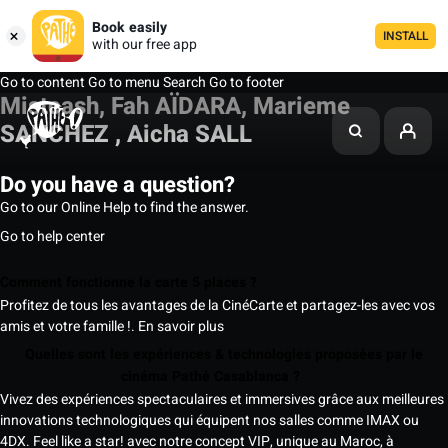
Book easily
INSTALL
with our free app
Go to content
Go to menu
Search
Go to footer
Mistcash, Fah AÏDARA, Marieme
SANCHEZ , Aicha SALL
Do you have a question?
Go to our Online Help to find the answer.
Go to help center
Comment fonctionne la carte 5 places ?
Profitez de tous les avantages de la CinéCarte et partagez-les avec vos
amis et votre famille !.
En savoir plus
Quelles sont les expériences & technologies proposées par le
cinéma Pathé Casablanca ?
Vivez des expériences spectaculaires et immersives grâce aux meilleures
innovations technologiques qui équipent nos salles comme IMAX ou
4DX. Feel like a star! avec notre concept VIP, unique au Maroc, à