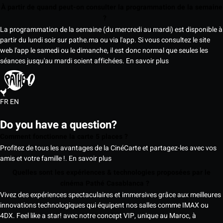
À partir de quand peut-on consulter la programmation de la semaine
?
La programmation de la semaine (du mercredi au mardi) est disponible à
partir du lundi soir sur pathe.ma ou via l'app. Si vous consultez le site
web l'app le samedi ou le dimanche, il est donc normal que seules les
séances jusqu'au mardi soient affichées.
En savoir plus
FR
EN
Do you have a question?
Comment fonctionne la carte 5 places ?
Profitez de tous les avantages de la CinéCarte et partagez-les avec vos
amis et votre famille !.
En savoir plus
Quelles sont les expériences & technologies proposées par le
cinéma Pathé Casablanca ?
Vivez des expériences spectaculaires et immersives grâce aux meilleures
innovations technologiques qui équipent nos salles comme IMAX ou
4DX. Feel like a star! avec notre concept VIP, unique au Maroc, à