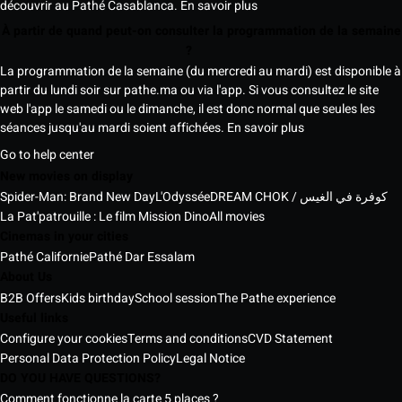
découvrir au Pathé Casablanca.
En savoir plus
À partir de quand peut-on consulter la programmation de la semaine
?
La programmation de la semaine (du mercredi au mardi) est disponible à
partir du lundi soir sur pathe.ma ou via l'app. Si vous consultez le site
web l'app le samedi ou le dimanche, il est donc normal que seules les
séances jusqu'au mardi soient affichées.
En savoir plus
Go to help center
New movies on display
Spider-Man: Brand New Day
L'Odyssée
DREAM CHOK / كوفرة في الغيس
La Pat'patrouille : Le film Mission Dino
All movies
Cinemas in your cities
Pathé Californie
Pathé Dar Essalam
About Us
B2B Offers
Kids birthday
School session
The Pathe experience
Useful links
Configure your cookies
Terms and conditions
CVD Statement
Personal Data Protection Policy
Legal Notice
DO YOU HAVE QUESTIONS?
Comment fonctionne la carte 5 places ?