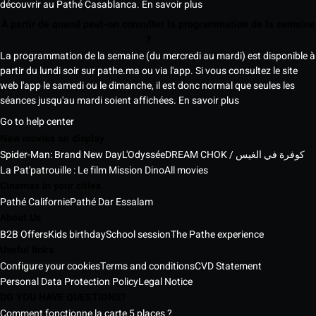
découvrir au Pathé Casablanca.
En savoir plus
À partir de quand peut-on consulter la programmation de la semaine
?
La programmation de la semaine (du mercredi au mardi) est disponible à
partir du lundi soir sur pathe.ma ou via l'app. Si vous consultez le site
web l'app le samedi ou le dimanche, il est donc normal que seules les
séances jusqu'au mardi soient affichées.
En savoir plus
Go to help center
New movies on display
Spider-Man: Brand New Day
L'Odyssée
DREAM CHOK / كوفرة في الغيس
La Pat'patrouille : Le film Mission Dino
All movies
Cinemas in your cities
Pathé Californie
Pathé Dar Essalam
About Us
B2B Offers
Kids birthday
School session
The Pathe experience
Useful links
Configure your cookies
Terms and conditions
CVD Statement
Personal Data Protection Policy
Legal Notice
DO YOU HAVE QUESTIONS?
Comment fonctionne la carte 5 places ?