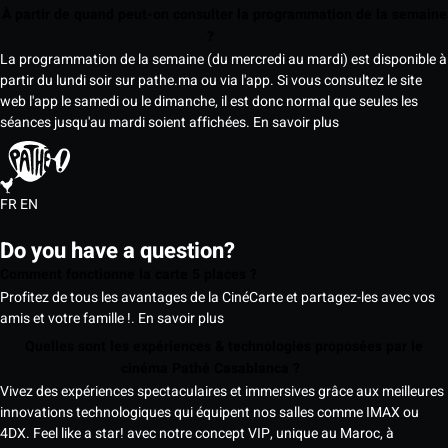
À partir de quand peut-on consulter la programmation de la semaine
?
La programmation de la semaine (du mercredi au mardi) est disponible à
partir du lundi soir sur pathe.ma ou via l'app. Si vous consultez le site
web l'app le samedi ou le dimanche, il est donc normal que seules les
séances jusqu'au mardi soient affichées.
En savoir plus
FR
EN
Do you have a question?
Comment fonctionne la carte 5 places ?
Profitez de tous les avantages de la CinéCarte et partagez-les avec vos
amis et votre famille !.
En savoir plus
Quelles sont les expériences & technologies proposées par le
cinéma Pathé Casablanca ?
Vivez des expériences spectaculaires et immersives grâce aux meilleures
innovations technologiques qui équipent nos salles comme IMAX ou
4DX. Feel like a star! avec notre concept VIP, unique au Maroc, à