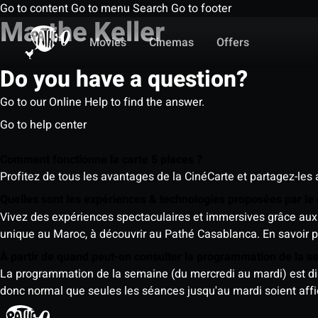
Go to content
Go to menu
Search
Go to footer
Marthe Keller
Movies
Cinemas
Offers
Do you have a question?
Go to our Online Help to find the answer.
Go to help center
Comment fonctionne la carte 5 places ?
Profitez de tous les avantages de la CinéCarte et partagez-les 
Quelles sont les expériences & technologies proposées par l
Vivez des expériences spectaculaires et immersives grâce aux 
unique au Maroc, à découvrir au Pathé Casablanca.
En savoir p
À partir de quand peut-on consulter la programmation de la 
La programmation de la semaine (du mercredi au mardi) est dispo
donc normal que seules les séances jusqu'au mardi soient aff