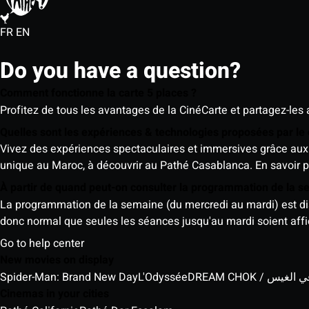
FR
EN
Do you have a question?
Comment fonctionne la carte 5 places ?
Profitez de tous les avantages de la CinéCarte et partagez-les 
Quelles sont les expériences & technologies proposées par l
Vivez des expériences spectaculaires et immersives grâce aux 
unique au Maroc, à découvrir au Pathé Casablanca.
En savoir p
À partir de quand peut-on consulter la programmation de la 
La programmation de la semaine (du mercredi au mardi) est dispo
donc normal que seules les séances jusqu'au mardi soient aff
Go to help center
New movies on display
Spider-Man: Brand New Day
L'Odyssée
DREAM CHOK / س
Cinemas in your cities