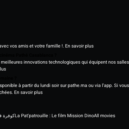
avec vos amis et votre famille !.
En savoir plus
e cinéma Pathé Casablanca ?
meilleures innovations technologiques qui équipent nos salles
lus
semaine ?
nible à partir du lundi soir sur pathe.ma ou via l'app. Si vous 
ichées.
En savoir plus
كوفرة في الغي
La Pat'patrouille : Le film Mission Dino
All movies