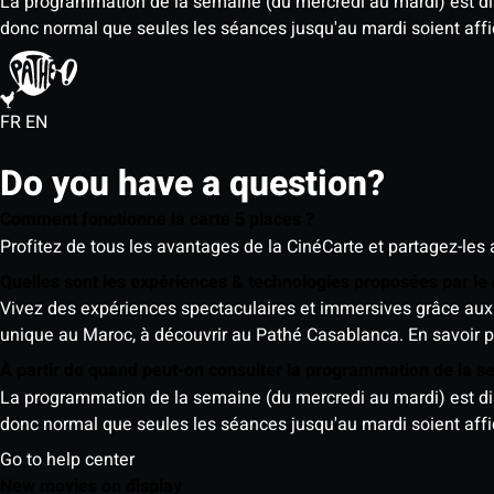
La programmation de la semaine (du mercredi au mardi) est dispo
donc normal que seules les séances jusqu'au mardi soient aff
FR
EN
Do you have a question?
Comment fonctionne la carte 5 places ?
Profitez de tous les avantages de la CinéCarte et partagez-les 
Quelles sont les expériences & technologies proposées par l
Vivez des expériences spectaculaires et immersives grâce aux 
unique au Maroc, à découvrir au Pathé Casablanca.
En savoir p
À partir de quand peut-on consulter la programmation de la 
La programmation de la semaine (du mercredi au mardi) est dispo
donc normal que seules les séances jusqu'au mardi soient aff
Go to help center
New movies on display