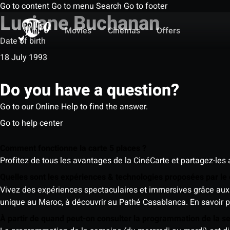
Go to content
Go to menu
Search
Go to footer
Luciane Buchanan
Movies
Cinemas
Offers
Date of birth
18 July 1993
Do you have a question?
Go to our Online Help to find the answer.
Go to help center
Comment fonctionne la carte 5 places ?
Profitez de tous les avantages de la CinéCarte et partagez-les 
Quelles sont les expériences & technologies proposées par l
Vivez des expériences spectaculaires et immersives grâce aux 
unique au Maroc, à découvrir au Pathé Casablanca.
En savoir p
À partir de quand peut-on consulter la programmation de la 