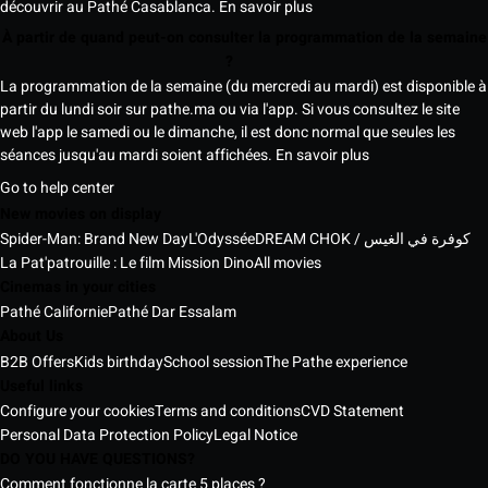
découvrir au Pathé Casablanca.
En savoir plus
À partir de quand peut-on consulter la programmation de la semaine
?
La programmation de la semaine (du mercredi au mardi) est disponible à
partir du lundi soir sur pathe.ma ou via l'app. Si vous consultez le site
web l'app le samedi ou le dimanche, il est donc normal que seules les
séances jusqu'au mardi soient affichées.
En savoir plus
Go to help center
New movies on display
Spider-Man: Brand New Day
L'Odyssée
DREAM CHOK / كوفرة في الغيس
La Pat'patrouille : Le film Mission Dino
All movies
Cinemas in your cities
Pathé Californie
Pathé Dar Essalam
About Us
B2B Offers
Kids birthday
School session
The Pathe experience
Useful links
Configure your cookies
Terms and conditions
CVD Statement
Personal Data Protection Policy
Legal Notice
DO YOU HAVE QUESTIONS?
Comment fonctionne la carte 5 places ?