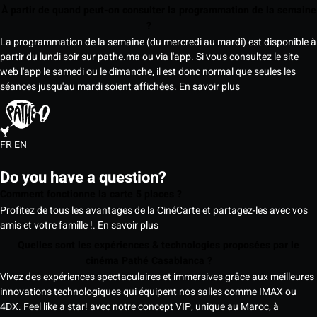
À partir de quand peut-on consulter la programmation de la semaine
?
La programmation de la semaine (du mercredi au mardi) est disponible à
partir du lundi soir sur pathe.ma ou via l'app. Si vous consultez le site
web l'app le samedi ou le dimanche, il est donc normal que seules les
séances jusqu'au mardi soient affichées.
En savoir plus
FR
EN
Do you have a question?
Comment fonctionne la carte 5 places ?
Profitez de tous les avantages de la CinéCarte et partagez-les avec vos
amis et votre famille !.
En savoir plus
Quelles sont les expériences & technologies proposées par le
cinéma Pathé Casablanca ?
Vivez des expériences spectaculaires et immersives grâce aux meilleures
innovations technologiques qui équipent nos salles comme IMAX ou
4DX. Feel like a star! avec notre concept VIP, unique au Maroc, à