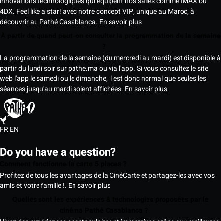
innovations technologiques qui équipent nos salles comme IMAX ou
4DX. Feel like a star! avec notre concept VIP, unique au Maroc, à
découvrir au Pathé Casablanca.
En savoir plus
À partir de quand peut-on consulter la programmation de la semaine
?
La programmation de la semaine (du mercredi au mardi) est disponible à
partir du lundi soir sur pathe.ma ou via l'app. Si vous consultez le site
web l'app le samedi ou le dimanche, il est donc normal que seules les
séances jusqu'au mardi soient affichées.
En savoir plus
FR
EN
Do you have a question?
Comment fonctionne la carte 5 places ?
Profitez de tous les avantages de la CinéCarte et partagez-les avec vos
amis et votre famille !.
En savoir plus
Quelles sont les expériences & technologies proposées par le
cinéma Pathé Casablanca ?