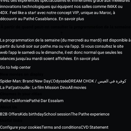
Vivez des expériences spectaculaires et immersives grâce aux meilleures
innovations technologiques qui équipent nos salles comme IMAX ou
4DX. Feel like a star! avec notre concept VIP, unique au Maroc, à
découvrir au Pathé Casablanca.
En savoir plus
À partir de quand peut-on consulter la programmation de la semaine
?
La programmation de la semaine (du mercredi au mardi) est disponible à
partir du lundi soir sur pathe.ma ou via l'app. Si vous consultez le site
web l'app le samedi ou le dimanche, il est donc normal que seules les
séances jusqu'au mardi soient affichées.
En savoir plus
Go to help center
New movies on display
Spider-Man: Brand New Day
L'Odyssée
DREAM CHOK / كوفرة في الغيس
La Pat'patrouille : Le film Mission Dino
All movies
Cinemas in your cities
Pathé Californie
Pathé Dar Essalam
About Us
B2B Offers
Kids birthday
School session
The Pathe experience
Useful links
Configure your cookies
Terms and conditions
CVD Statement