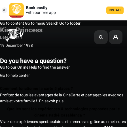
Book easily
INSTALL
with our free app
Go to content
Go to menu
Search
Go to footer
King Princess
Date of birth
19 December 1998
Do you have a question?
Go to our Online Help to find the answer.
Go to help center
Comment fonctionne la carte 5 places ?
Profitez de tous les avantages de la CinéCarte et partagez-les avec vos
amis et votre famille !.
En savoir plus
Quelles sont les expériences & technologies proposées par le
cinéma Pathé Casablanca ?
Vivez des expériences spectaculaires et immersives grâce aux meilleures