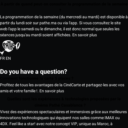
À partir de quand peut-on consulter la programmation de la semaine
?
La programmation de la semaine (du mercredi au mardi) est disponible à
partir du lundi soir sur pathe.ma ou via l'app. Si vous consultez le site
web l'app le samedi ou le dimanche, il est donc normal que seules les
séances jusqu'au mardi soient affichées.
En savoir plus
FR
EN
Do you have a question?
Comment fonctionne la carte 5 places ?
Profitez de tous les avantages de la CinéCarte et partagez-les avec vos
amis et votre famille !.
En savoir plus
Quelles sont les expériences & technologies proposées par le
cinéma Pathé Casablanca ?
Vivez des expériences spectaculaires et immersives grâce aux meilleures
innovations technologiques qui équipent nos salles comme IMAX ou
4DX. Feel like a star! avec notre concept VIP, unique au Maroc, à