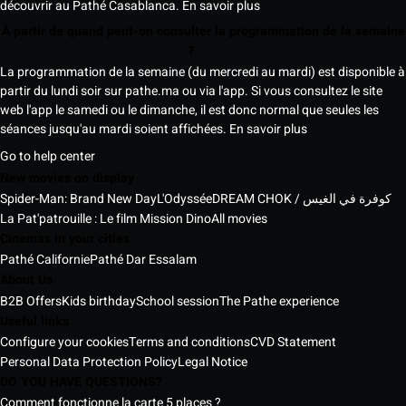
découvrir au Pathé Casablanca.
En savoir plus
À partir de quand peut-on consulter la programmation de la semaine
?
La programmation de la semaine (du mercredi au mardi) est disponible à
partir du lundi soir sur pathe.ma ou via l'app. Si vous consultez le site
web l'app le samedi ou le dimanche, il est donc normal que seules les
séances jusqu'au mardi soient affichées.
En savoir plus
Go to help center
New movies on display
Spider-Man: Brand New Day
L'Odyssée
DREAM CHOK / كوفرة في الغيس
La Pat'patrouille : Le film Mission Dino
All movies
Cinemas in your cities
Pathé Californie
Pathé Dar Essalam
About Us
B2B Offers
Kids birthday
School session
The Pathe experience
Useful links
Configure your cookies
Terms and conditions
CVD Statement
Personal Data Protection Policy
Legal Notice
DO YOU HAVE QUESTIONS?
Comment fonctionne la carte 5 places ?