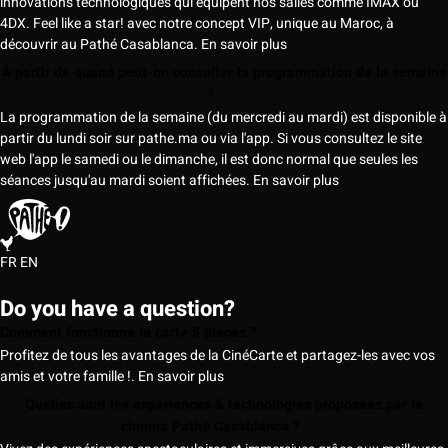
innovations technologiques qui équipent nos salles comme IMAX ou
4DX. Feel like a star! avec notre concept VIP, unique au Maroc, à
découvrir au Pathé Casablanca.
En savoir plus
À partir de quand peut-on consulter la programmation de la semaine
?
La programmation de la semaine (du mercredi au mardi) est disponible à
partir du lundi soir sur pathe.ma ou via l'app. Si vous consultez le site
web l'app le samedi ou le dimanche, il est donc normal que seules les
séances jusqu'au mardi soient affichées.
En savoir plus
FR
EN
Do you have a question?
Comment fonctionne la carte 5 places ?
Profitez de tous les avantages de la CinéCarte et partagez-les avec vos
amis et votre famille !.
En savoir plus
Quelles sont les expériences & technologies proposées par le
cinéma Pathé Casablanca ?