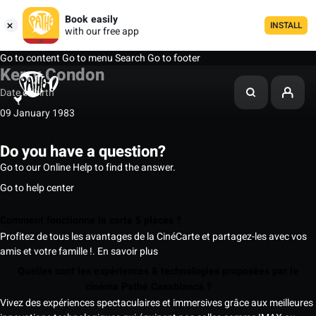
Book easily
INSTALL
with our free app
Go to content
Go to menu
Search
Go to footer
Kerry Condon
Date of birth
09 January 1983
Do you have a question?
Go to our Online Help to find the answer.
Go to help center
Comment fonctionne la carte 5 places ?
Profitez de tous les avantages de la CinéCarte et partagez-les avec vos
amis et votre famille !.
En savoir plus
Quelles sont les expériences & technologies proposées par le
cinéma Pathé Casablanca ?
Vivez des expériences spectaculaires et immersives grâce aux meilleures