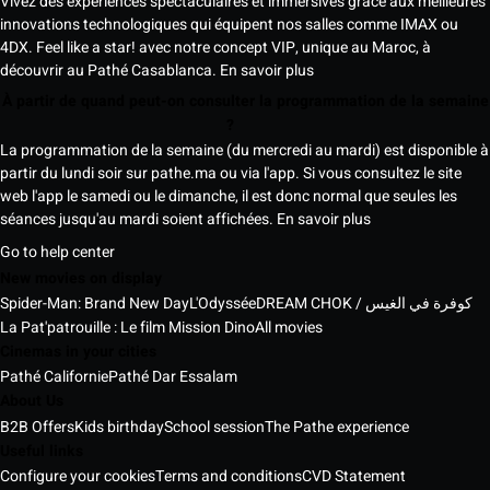
Vivez des expériences spectaculaires et immersives grâce aux meilleures
innovations technologiques qui équipent nos salles comme IMAX ou
4DX. Feel like a star! avec notre concept VIP, unique au Maroc, à
découvrir au Pathé Casablanca.
En savoir plus
À partir de quand peut-on consulter la programmation de la semaine
?
La programmation de la semaine (du mercredi au mardi) est disponible à
partir du lundi soir sur pathe.ma ou via l'app. Si vous consultez le site
web l'app le samedi ou le dimanche, il est donc normal que seules les
séances jusqu'au mardi soient affichées.
En savoir plus
Go to help center
New movies on display
Spider-Man: Brand New Day
L'Odyssée
DREAM CHOK / كوفرة في الغيس
La Pat'patrouille : Le film Mission Dino
All movies
Cinemas in your cities
Pathé Californie
Pathé Dar Essalam
About Us
B2B Offers
Kids birthday
School session
The Pathe experience
Useful links
Configure your cookies
Terms and conditions
CVD Statement