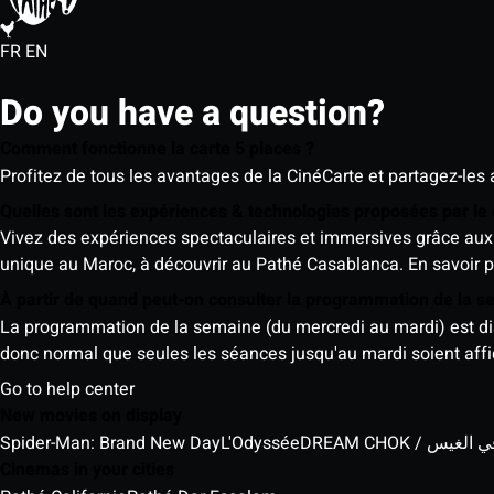
FR
EN
Do you have a question?
Comment fonctionne la carte 5 places ?
Profitez de tous les avantages de la CinéCarte et partagez-les 
Quelles sont les expériences & technologies proposées par l
Vivez des expériences spectaculaires et immersives grâce aux 
unique au Maroc, à découvrir au Pathé Casablanca.
En savoir p
À partir de quand peut-on consulter la programmation de la 
La programmation de la semaine (du mercredi au mardi) est dispo
donc normal que seules les séances jusqu'au mardi soient aff
Go to help center
New movies on display
Spider-Man: Brand New Day
L'Odyssée
DREAM CHOK / س
Cinemas in your cities