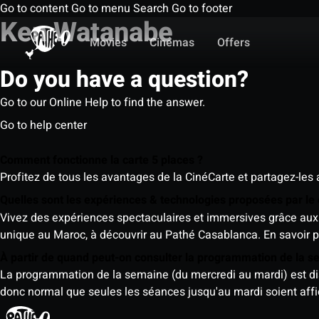
Go to content
Go to menu
Search
Go to footer
Ken Watanabe
Movies
Cinemas
Offers
Do you have a question?
Go to our Online Help to find the answer.
Go to help center
Comment fonctionne la carte 5 places ?
Profitez de tous les avantages de la CinéCarte et partagez-les 
Quelles sont les expériences & technologies proposées par l
Vivez des expériences spectaculaires et immersives grâce aux 
unique au Maroc, à découvrir au Pathé Casablanca.
En savoir p
À partir de quand peut-on consulter la programmation de la 
La programmation de la semaine (du mercredi au mardi) est dispo
donc normal que seules les séances jusqu'au mardi soient aff