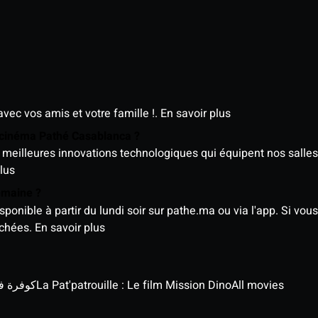
avec vos amis et votre famille !.
En savoir plus
e cinéma Pathé Casablanca ?
meilleures innovations technologiques qui équipent nos salles
lus
semaine ?
nible à partir du lundi soir sur pathe.ma ou via l'app. Si vous 
ichées.
En savoir plus
كوفرة في الغي
La Pat'patrouille : Le film Mission Dino
All movies