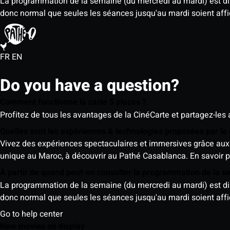
La programmation de la semaine (du mercredi au mardi) est dispo
donc normal que seules les séances jusqu'au mardi soient aff
FR
EN
Do you have a question?
Comment fonctionne la carte 5 places ?
Profitez de tous les avantages de la CinéCarte et partagez-les 
Quelles sont les expériences & technologies proposées par l
Vivez des expériences spectaculaires et immersives grâce aux 
unique au Maroc, à découvrir au Pathé Casablanca.
En savoir p
À partir de quand peut-on consulter la programmation de la 
La programmation de la semaine (du mercredi au mardi) est dispo
donc normal que seules les séances jusqu'au mardi soient aff
Go to help center
New movies on display