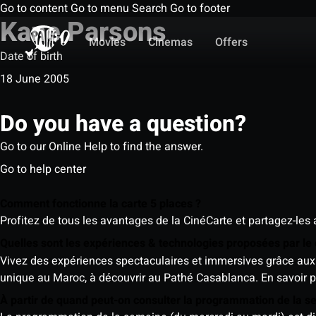
Go to content
Go to menu
Search
Go to footer
Kane Parsons
Movies
Cinemas
Offers
Date of birth
18 June 2005
Do you have a question?
Go to our Online Help to find the answer.
Go to help center
Comment fonctionne la carte 5 places ?
Profitez de tous les avantages de la CinéCarte et partagez-les 
Quelles sont les expériences & technologies proposées par l
Vivez des expériences spectaculaires et immersives grâce aux 
unique au Maroc, à découvrir au Pathé Casablanca.
En savoir p
À partir de quand peut-on consulter la programmation de la 