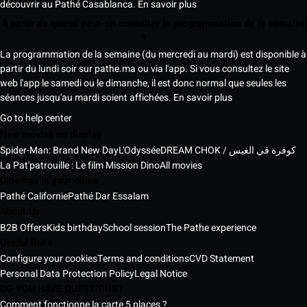
découvrir au Pathé Casablanca.
En savoir plus
À partir de quand peut-on consulter la programmation de la semaine
?
La programmation de la semaine (du mercredi au mardi) est disponible à
partir du lundi soir sur pathe.ma ou via l'app. Si vous consultez le site
web l'app le samedi ou le dimanche, il est donc normal que seules les
séances jusqu'au mardi soient affichées.
En savoir plus
Go to help center
New movies on display
Spider-Man: Brand New Day
L'Odyssée
DREAM CHOK / كوفرة في الغيس
La Pat'patrouille : Le film Mission Dino
All movies
Cinemas in your cities
Pathé Californie
Pathé Dar Essalam
About Us
B2B Offers
Kids birthday
School session
The Pathe experience
Useful links
Configure your cookies
Terms and conditions
CVD Statement
Personal Data Protection Policy
Legal Notice
DO YOU HAVE QUESTIONS?
Comment fonctionne la carte 5 places ?