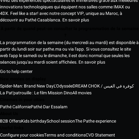
Vivez des expériences spectaculaires et immersives grâce aux meilleures
innovations technologiques qui équipent nos salles comme IMAX ou
4DX. Feel like a star! avec notre concept VIP, unique au Maroc, à
découvrir au Pathé Casablanca.
En savoir plus
À partir de quand peut-on consulter la programmation de la semaine
?
La programmation de la semaine (du mercredi au mardi) est disponible à
partir du lundi soir sur pathe.ma ou via l'app. Si vous consultez le site
web l'app le samedi ou le dimanche, il est donc normal que seules les
séances jusqu'au mardi soient affichées.
En savoir plus
Go to help center
New movies on display
Spider-Man: Brand New Day
L'Odyssée
DREAM CHOK / كوفرة في الغيس
La Pat'patrouille : Le film Mission Dino
All movies
Cinemas in your cities
Pathé Californie
Pathé Dar Essalam
About Us
B2B Offers
Kids birthday
School session
The Pathe experience
Useful links
Configure your cookies
Terms and conditions
CVD Statement