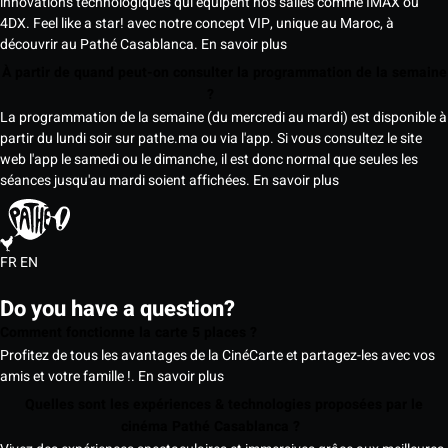
innovations technologiques qui équipent nos salles comme IMAX ou
4DX. Feel like a star! avec notre concept VIP, unique au Maroc, à
découvrir au Pathé Casablanca.
En savoir plus
À partir de quand peut-on consulter la programmation de la semaine
?
La programmation de la semaine (du mercredi au mardi) est disponible à
partir du lundi soir sur pathe.ma ou via l'app. Si vous consultez le site
web l'app le samedi ou le dimanche, il est donc normal que seules les
séances jusqu'au mardi soient affichées.
En savoir plus
FR
EN
Do you have a question?
Comment fonctionne la carte 5 places ?
Profitez de tous les avantages de la CinéCarte et partagez-les avec vos
amis et votre famille !.
En savoir plus
Quelles sont les expériences & technologies proposées par le
cinéma Pathé Casablanca ?