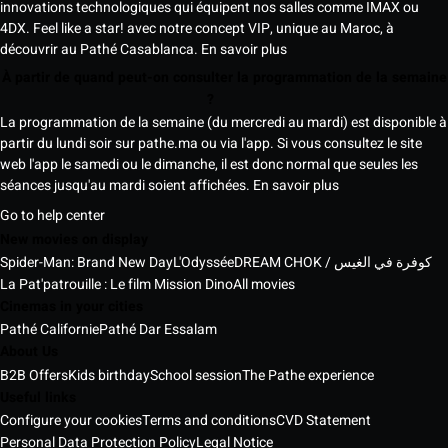
innovations technologiques qui équipent nos salles comme IMAX ou
4DX. Feel like a star! avec notre concept VIP, unique au Maroc, à
découvrir au Pathé Casablanca.
En savoir plus
À partir de quand peut-on consulter la programmation de la semaine
?
La programmation de la semaine (du mercredi au mardi) est disponible à
partir du lundi soir sur pathe.ma ou via l'app. Si vous consultez le site
web l'app le samedi ou le dimanche, il est donc normal que seules les
séances jusqu'au mardi soient affichées.
En savoir plus
Go to help center
New movies on display
Spider-Man: Brand New Day
L'Odyssée
DREAM CHOK / كوفرة في الغيس
La Pat'patrouille : Le film Mission Dino
All movies
Cinemas in your cities
Pathé Californie
Pathé Dar Essalam
About Us
B2B Offers
Kids birthday
School session
The Pathe experience
Useful links
Configure your cookies
Terms and conditions
CVD Statement
Personal Data Protection Policy
Legal Notice