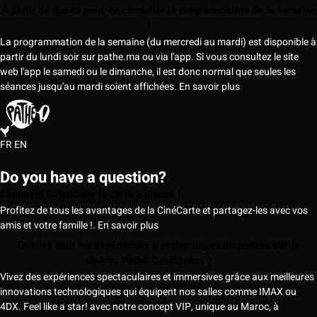
À partir de quand peut-on consulter la programmation de la semaine
?
La programmation de la semaine (du mercredi au mardi) est disponible à
partir du lundi soir sur pathe.ma ou via l'app. Si vous consultez le site
web l'app le samedi ou le dimanche, il est donc normal que seules les
séances jusqu'au mardi soient affichées.
En savoir plus
FR
EN
Do you have a question?
Comment fonctionne la carte 5 places ?
Profitez de tous les avantages de la CinéCarte et partagez-les avec vos
amis et votre famille !.
En savoir plus
Quelles sont les expériences & technologies proposées par le
cinéma Pathé Casablanca ?
Vivez des expériences spectaculaires et immersives grâce aux meilleures
innovations technologiques qui équipent nos salles comme IMAX ou
4DX. Feel like a star! avec notre concept VIP, unique au Maroc, à