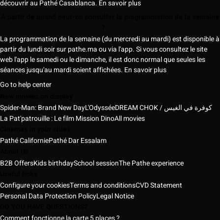
découvrir au Pathé Casablanca.
En savoir plus
À partir de quand peut-on consulter la programmation de la semaine
?
La programmation de la semaine (du mercredi au mardi) est disponible à
partir du lundi soir sur pathe.ma ou via l'app. Si vous consultez le site
web l'app le samedi ou le dimanche, il est donc normal que seules les
séances jusqu'au mardi soient affichées.
En savoir plus
Go to help center
New movies on display
Spider-Man: Brand New Day
L'Odyssée
DREAM CHOK / كوفرة في الغيس
La Pat'patrouille : Le film Mission Dino
All movies
Cinemas in your cities
Pathé Californie
Pathé Dar Essalam
About Us
B2B Offers
Kids birthday
School session
The Pathe experience
Useful links
Configure your cookies
Terms and conditions
CVD Statement
Personal Data Protection Policy
Legal Notice
DO YOU HAVE QUESTIONS?
Comment fonctionne la carte 5 places ?