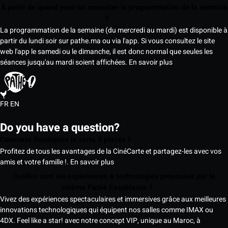
À partir de quand peut-on consulter la programmation de la semaine
?
La programmation de la semaine (du mercredi au mardi) est disponible à
partir du lundi soir sur pathe.ma ou via l'app. Si vous consultez le site
web l'app le samedi ou le dimanche, il est donc normal que seules les
séances jusqu'au mardi soient affichées.
En savoir plus
FR
EN
Do you have a question?
Comment fonctionne la carte 5 places ?
Profitez de tous les avantages de la CinéCarte et partagez-les avec vos
amis et votre famille !.
En savoir plus
Quelles sont les expériences & technologies proposées par le
cinéma Pathé Casablanca ?
Vivez des expériences spectaculaires et immersives grâce aux meilleures
innovations technologiques qui équipent nos salles comme IMAX ou
4DX. Feel like a star! avec notre concept VIP, unique au Maroc, à