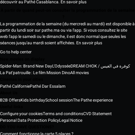
découvrir au Pathé Casablanca.
En savoir plus
À partir de quand peut-on consulter la programmation de la semaine
?
La programmation de la semaine (du mercredi au mardi) est disponible à
partir du lundi soir sur pathe.ma ou via l'app. Si vous consultez le site
web l'app le samedi ou le dimanche, il est donc normal que seules les
séances jusqu'au mardi soient affichées.
En savoir plus
Go to help center
New movies on display
Spider-Man: Brand New Day
L'Odyssée
DREAM CHOK / كوفرة في الغيس
La Pat'patrouille : Le film Mission Dino
All movies
Cinemas in your cities
Pathé Californie
Pathé Dar Essalam
About Us
B2B Offers
Kids birthday
School session
The Pathe experience
Useful links
Configure your cookies
Terms and conditions
CVD Statement
Personal Data Protection Policy
Legal Notice
DO YOU HAVE QUESTIONS?
Comment fonctionne la carte 5 places ?