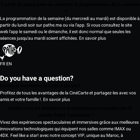
À partir de quand peut-on consulter la programmation de la semaine
?
La programmation de la semaine (du mercredi au mardi) est disponible à
partir du lundi soir sur pathe.ma ou via l'app. Si vous consultez le site
web l'app le samedi ou le dimanche, il est donc normal que seules les
séances jusqu'au mardi soient affichées.
En savoir plus
FR
EN
Do you have a question?
Comment fonctionne la carte 5 places ?
Profitez de tous les avantages de la CinéCarte et partagez-les avec vos
amis et votre famille !.
En savoir plus
Quelles sont les expériences & technologies proposées par le
cinéma Pathé Casablanca ?
Vivez des expériences spectaculaires et immersives grâce aux meilleures
innovations technologiques qui équipent nos salles comme IMAX ou
4DX. Feel like a star! avec notre concept VIP, unique au Maroc, à