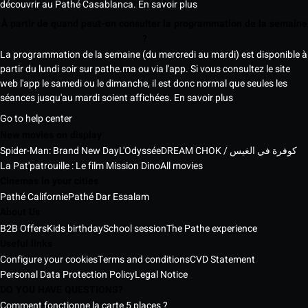
découvrir au Pathé Casablanca.
En savoir plus
À partir de quand peut-on consulter la programmation de la semaine
?
La programmation de la semaine (du mercredi au mardi) est disponible à
partir du lundi soir sur pathe.ma ou via l'app. Si vous consultez le site
web l'app le samedi ou le dimanche, il est donc normal que seules les
séances jusqu'au mardi soient affichées.
En savoir plus
Go to help center
New movies on display
Spider-Man: Brand New Day
L'Odyssée
DREAM CHOK / كوفرة في الغيس
La Pat'patrouille : Le film Mission Dino
All movies
Cinemas in your cities
Pathé Californie
Pathé Dar Essalam
About Us
B2B Offers
Kids birthday
School session
The Pathe experience
Useful links
Configure your cookies
Terms and conditions
CVD Statement
Personal Data Protection Policy
Legal Notice
DO YOU HAVE QUESTIONS?
Comment fonctionne la carte 5 places ?