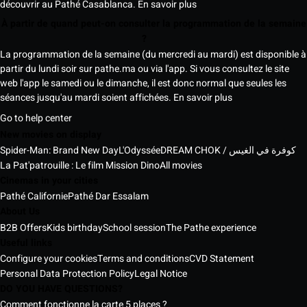
découvrir au Pathé Casablanca.
En savoir plus
À partir de quand peut-on consulter la programmation de la semaine
?
La programmation de la semaine (du mercredi au mardi) est disponible à
partir du lundi soir sur pathe.ma ou via l'app. Si vous consultez le site
web l'app le samedi ou le dimanche, il est donc normal que seules les
séances jusqu'au mardi soient affichées.
En savoir plus
Go to help center
New movies on display
Spider-Man: Brand New Day
L'Odyssée
DREAM CHOK / كوفرة في الغيس
La Pat'patrouille : Le film Mission Dino
All movies
Cinemas in your cities
Pathé Californie
Pathé Dar Essalam
About Us
B2B Offers
Kids birthday
School session
The Pathe experience
Useful links
Configure your cookies
Terms and conditions
CVD Statement
Personal Data Protection Policy
Legal Notice
DO YOU HAVE QUESTIONS?
Comment fonctionne la carte 5 places ?