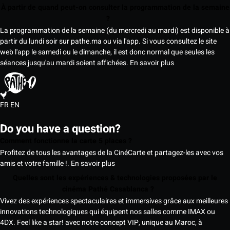
À partir de quand peut-on consulter la programmation de la semaine
?
La programmation de la semaine (du mercredi au mardi) est disponible à
partir du lundi soir sur pathe.ma ou via l'app. Si vous consultez le site
web l'app le samedi ou le dimanche, il est donc normal que seules les
séances jusqu'au mardi soient affichées.
En savoir plus
FR
EN
Do you have a question?
Comment fonctionne la carte 5 places ?
Profitez de tous les avantages de la CinéCarte et partagez-les avec vos
amis et votre famille !.
En savoir plus
Quelles sont les expériences & technologies proposées par le
cinéma Pathé Casablanca ?
Vivez des expériences spectaculaires et immersives grâce aux meilleures
innovations technologiques qui équipent nos salles comme IMAX ou
4DX. Feel like a star! avec notre concept VIP, unique au Maroc, à