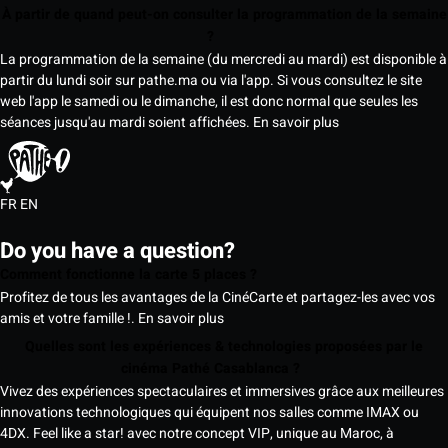
À partir de quand peut-on consulter la programmation de la semaine
?
La programmation de la semaine (du mercredi au mardi) est disponible à
partir du lundi soir sur pathe.ma ou via l'app. Si vous consultez le site
web l'app le samedi ou le dimanche, il est donc normal que seules les
séances jusqu'au mardi soient affichées.
En savoir plus
FR
EN
Do you have a question?
Comment fonctionne la carte 5 places ?
Profitez de tous les avantages de la CinéCarte et partagez-les avec vos
amis et votre famille !.
En savoir plus
Quelles sont les expériences & technologies proposées par le
cinéma Pathé Casablanca ?
Vivez des expériences spectaculaires et immersives grâce aux meilleures
innovations technologiques qui équipent nos salles comme IMAX ou
4DX. Feel like a star! avec notre concept VIP, unique au Maroc, à