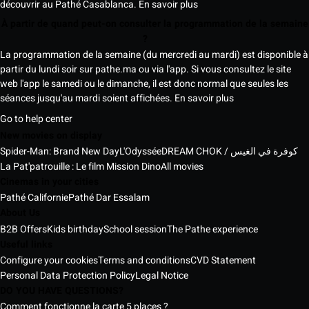
découvrir au Pathé Casablanca.
En savoir plus
À partir de quand peut-on consulter la programmation de la semaine
?
La programmation de la semaine (du mercredi au mardi) est disponible à
partir du lundi soir sur pathe.ma ou via l'app. Si vous consultez le site
web l'app le samedi ou le dimanche, il est donc normal que seules les
séances jusqu'au mardi soient affichées.
En savoir plus
Go to help center
New movies on display
Spider-Man: Brand New Day
L'Odyssée
DREAM CHOK / كوفرة في الغيس
La Pat'patrouille : Le film Mission Dino
All movies
Cinemas in your cities
Pathé Californie
Pathé Dar Essalam
About Us
B2B Offers
Kids birthday
School session
The Pathe experience
Useful links
Configure your cookies
Terms and conditions
CVD Statement
Personal Data Protection Policy
Legal Notice
DO YOU HAVE QUESTIONS?
Comment fonctionne la carte 5 places ?