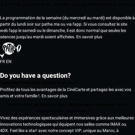
À partir de quand peut-on consulter la programmation de la semaine
?
La programmation de la semaine (du mercredi au mardi) est disponible à
partir du lundi soir sur pathe.ma ou via l'app. Si vous consultez le site
web l'app le samedi ou le dimanche, il est donc normal que seules les
séances jusqu'au mardi soient affichées.
En savoir plus
FR
EN
Do you have a question?
Comment fonctionne la carte 5 places ?
Profitez de tous les avantages de la CinéCarte et partagez-les avec vos
amis et votre famille !.
En savoir plus
Quelles sont les expériences & technologies proposées par le
cinéma Pathé Casablanca ?
Vivez des expériences spectaculaires et immersives grâce aux meilleures
innovations technologiques qui équipent nos salles comme IMAX ou
4DX. Feel like a star! avec notre concept VIP, unique au Maroc, à