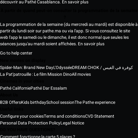
découvrir au Pathé Casablanca.
En savoir plus
À partir de quand peut-on consulter la programmation de la semaine
?
La programmation de la semaine (du mercredi au mardi) est disponible à
partir du lundi soir sur pathe.ma ou via l'app. Si vous consultez le site
web l'app le samedi ou le dimanche, il est donc normal que seules les
séances jusqu'au mardi soient affichées.
En savoir plus
Go to help center
New movies on display
Spider-Man: Brand New Day
L'Odyssée
DREAM CHOK / كوفرة في الغيس
La Pat'patrouille : Le film Mission Dino
All movies
Cinemas in your cities
Pathé Californie
Pathé Dar Essalam
About Us
B2B Offers
Kids birthday
School session
The Pathe experience
Useful links
Configure your cookies
Terms and conditions
CVD Statement
Personal Data Protection Policy
Legal Notice
DO YOU HAVE QUESTIONS?
Comment fonctionne la carte 5 places ?