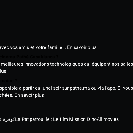
avec vos amis et votre famille !.
En savoir plus
e cinéma Pathé Casablanca ?
meilleures innovations technologiques qui équipent nos salles
lus
semaine ?
nible à partir du lundi soir sur pathe.ma ou via l'app. Si vous 
ichées.
En savoir plus
كوفرة في الغي
La Pat'patrouille : Le film Mission Dino
All movies