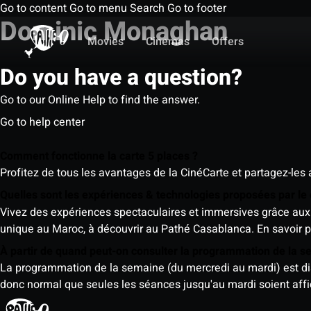
Go to content
Go to menu
Search
Go to footer
Dominic Monaghan
Movies
Cinemas
Offers
Do you have a question?
Go to our Online Help to find the answer.
Go to help center
Comment fonctionne la carte 5 places ?
Profitez de tous les avantages de la CinéCarte et partagez-les 
Quelles sont les expériences & technologies proposées par l
Vivez des expériences spectaculaires et immersives grâce aux 
unique au Maroc, à découvrir au Pathé Casablanca.
En savoir p
À partir de quand peut-on consulter la programmation de la 
La programmation de la semaine (du mercredi au mardi) est dispo
donc normal que seules les séances jusqu'au mardi soient aff