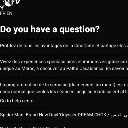
FR
EN
Do you have a question?
Comment fonctionne la carte 5 places ?
Profitez de tous les avantages de la CinéCarte et partagez-les 
Quelles sont les expériences & technologies proposées par l
Vivez des expériences spectaculaires et immersives grâce aux 
unique au Maroc, à découvrir au Pathé Casablanca.
En savoir p
À partir de quand peut-on consulter la programmation de la 
La programmation de la semaine (du mercredi au mardi) est dispo
donc normal que seules les séances jusqu'au mardi soient aff
Go to help center
New movies on display
Spider-Man: Brand New Day
L'Odyssée
DREAM CHOK / س
Cinemas in your cities