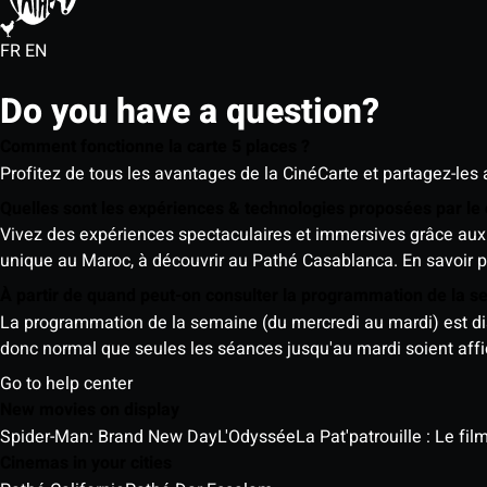
FR
EN
Do you have a question?
Comment fonctionne la carte 5 places ?
Profitez de tous les avantages de la CinéCarte et partagez-les 
Quelles sont les expériences & technologies proposées par l
Vivez des expériences spectaculaires et immersives grâce aux 
unique au Maroc, à découvrir au Pathé Casablanca.
En savoir p
À partir de quand peut-on consulter la programmation de la 
La programmation de la semaine (du mercredi au mardi) est dispo
donc normal que seules les séances jusqu'au mardi soient aff
Go to help center
New movies on display
Spider-Man: Brand New Day
L'Odyssée
La Pat'patrouille : Le fi
Cinemas in your cities