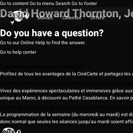
Go to content
Go to menu
Search
Go to footer
David Howard Thornton, J
Movies
Cinemas
Offers
Do you have a question?
Go to our Online Help to find the answer.
Go to help center
Comment fonctionne la carte 5 places ?
Profitez de tous les avantages de la CinéCarte et partagez-les 
Quelles sont les expériences & technologies proposées par l
Vivez des expériences spectaculaires et immersives grâce aux 
unique au Maroc, à découvrir au Pathé Casablanca.
En savoir p
À partir de quand peut-on consulter la programmation de la 
La programmation de la semaine (du mercredi au mardi) est dispo
donc normal que seules les séances jusqu'au mardi soient aff