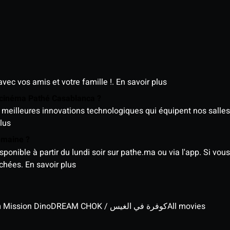
avec vos amis et votre famille !.
En savoir plus
e cinéma Pathé Casablanca ?
meilleures innovations technologiques qui équipent nos salles
lus
semaine ?
nible à partir du lundi soir sur pathe.ma ou via l'app. Si vous 
ichées.
En savoir plus
lm Mission Dino
DREAM CHOK / كوفرة في الغيس
All movies