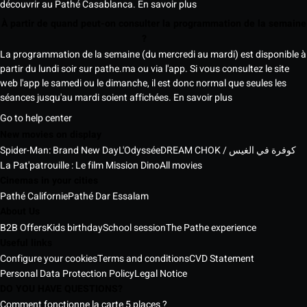
découvrir au Pathé Casablanca.
En savoir plus
À partir de quand peut-on consulter la programmation de la semaine
?
La programmation de la semaine (du mercredi au mardi) est disponible à
partir du lundi soir sur pathe.ma ou via l'app. Si vous consultez le site
web l'app le samedi ou le dimanche, il est donc normal que seules les
séances jusqu'au mardi soient affichées.
En savoir plus
Go to help center
New movies on display
Spider-Man: Brand New Day
L'Odyssée
DREAM CHOK / كوفرة في الغيس
La Pat'patrouille : Le film Mission Dino
All movies
Cinemas in your cities
Pathé Californie
Pathé Dar Essalam
About Us
B2B Offers
Kids birthday
School session
The Pathe experience
Useful links
Configure your cookies
Terms and conditions
CVD Statement
Personal Data Protection Policy
Legal Notice
DO YOU HAVE QUESTIONS?
Comment fonctionne la carte 5 places ?