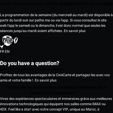
À partir de quand peut-on consulter la programmation de la semaine
?
La programmation de la semaine (du mercredi au mardi) est disponible à
partir du lundi soir sur pathe.ma ou via l'app. Si vous consultez le site
web l'app le samedi ou le dimanche, il est donc normal que seules les
séances jusqu'au mardi soient affichées.
En savoir plus
FR
EN
Do you have a question?
Comment fonctionne la carte 5 places ?
Profitez de tous les avantages de la CinéCarte et partagez-les avec vos
amis et votre famille !.
En savoir plus
Quelles sont les expériences & technologies proposées par le
cinéma Pathé Casablanca ?
Vivez des expériences spectaculaires et immersives grâce aux meilleures
innovations technologiques qui équipent nos salles comme IMAX ou
4DX. Feel like a star! avec notre concept VIP, unique au Maroc, à