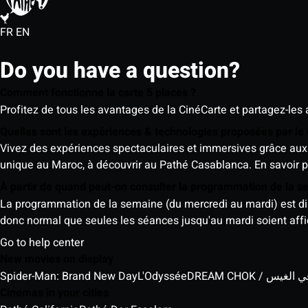
FR
EN
Do you have a question?
Comment fonctionne la carte 5 places ?
Profitez de tous les avantages de la CinéCarte et partagez-les 
Quelles sont les expériences & technologies proposées par l
Vivez des expériences spectaculaires et immersives grâce aux 
unique au Maroc, à découvrir au Pathé Casablanca.
En savoir p
À partir de quand peut-on consulter la programmation de la 
La programmation de la semaine (du mercredi au mardi) est dispo
donc normal que seules les séances jusqu'au mardi soient aff
Go to help center
New movies on display
Spider-Man: Brand New Day
L'Odyssée
DREAM CHOK / س
Cinemas in your cities