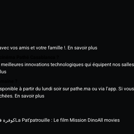
avec vos amis et votre famille !.
En savoir plus
e cinéma Pathé Casablanca ?
meilleures innovations technologiques qui équipent nos salles
lus
semaine ?
nible à partir du lundi soir sur pathe.ma ou via l'app. Si vous 
ichées.
En savoir plus
كوفرة في الغي
La Pat'patrouille : Le film Mission Dino
All movies