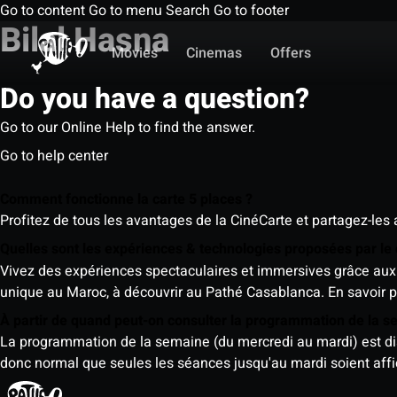
Go to content
Go to menu
Search
Go to footer
Bilal Hasna
Movies
Cinemas
Offers
Do you have a question?
Go to our Online Help to find the answer.
Go to help center
Comment fonctionne la carte 5 places ?
Profitez de tous les avantages de la CinéCarte et partagez-les 
Quelles sont les expériences & technologies proposées par l
Vivez des expériences spectaculaires et immersives grâce aux 
unique au Maroc, à découvrir au Pathé Casablanca.
En savoir p
À partir de quand peut-on consulter la programmation de la 
La programmation de la semaine (du mercredi au mardi) est dispo
donc normal que seules les séances jusqu'au mardi soient aff