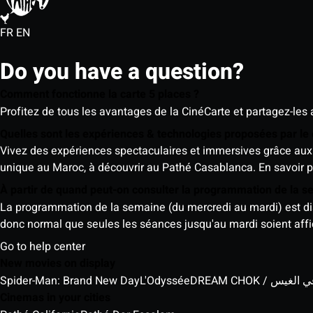
FR
EN
Do you have a question?
Comment fonctionne la carte 5 places ?
Profitez de tous les avantages de la CinéCarte et partagez-les 
Quelles sont les expériences & technologies proposées par l
Vivez des expériences spectaculaires et immersives grâce aux 
unique au Maroc, à découvrir au Pathé Casablanca.
En savoir p
À partir de quand peut-on consulter la programmation de la 
La programmation de la semaine (du mercredi au mardi) est dispo
donc normal que seules les séances jusqu'au mardi soient aff
Go to help center
New movies on display
Spider-Man: Brand New Day
L'Odyssée
DREAM CHOK / س
Cinemas in your cities