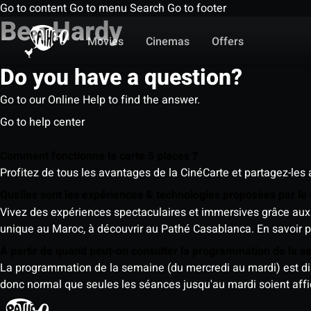
Go to content
Go to menu
Search
Go to footer
Ben Hardy
Movies
Cinemas
Offers
Do you have a question?
Go to our Online Help to find the answer.
Go to help center
Comment fonctionne la carte 5 places ?
Profitez de tous les avantages de la CinéCarte et partagez-les 
Quelles sont les expériences & technologies proposées par l
Vivez des expériences spectaculaires et immersives grâce aux 
unique au Maroc, à découvrir au Pathé Casablanca.
En savoir p
À partir de quand peut-on consulter la programmation de la 
La programmation de la semaine (du mercredi au mardi) est dispo
donc normal que seules les séances jusqu'au mardi soient aff