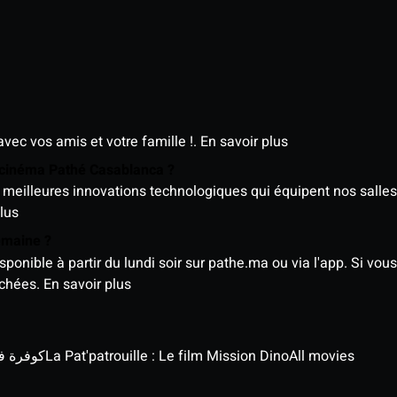
avec vos amis et votre famille !.
En savoir plus
e cinéma Pathé Casablanca ?
meilleures innovations technologiques qui équipent nos salles
lus
semaine ?
nible à partir du lundi soir sur pathe.ma ou via l'app. Si vous 
ichées.
En savoir plus
كوفرة في الغي
La Pat'patrouille : Le film Mission Dino
All movies