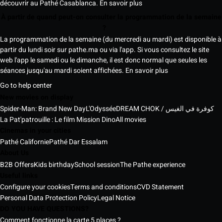
découvrir au Pathé Casablanca.
En savoir plus
À partir de quand peut-on consulter la programmation de la semaine
?
La programmation de la semaine (du mercredi au mardi) est disponible à
partir du lundi soir sur pathe.ma ou via l'app. Si vous consultez le site
web l'app le samedi ou le dimanche, il est donc normal que seules les
séances jusqu'au mardi soient affichées.
En savoir plus
Go to help center
New movies on display
Spider-Man: Brand New Day
L'Odyssée
DREAM CHOK / كوفرة في الغيس
La Pat'patrouille : Le film Mission Dino
All movies
Cinemas in your cities
Pathé Californie
Pathé Dar Essalam
About Us
B2B Offers
Kids birthday
School session
The Pathe experience
Useful links
Configure your cookies
Terms and conditions
CVD Statement
Personal Data Protection Policy
Legal Notice
DO YOU HAVE QUESTIONS?
Comment fonctionne la carte 5 places ?