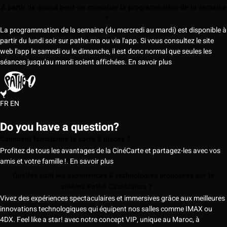
À partir de quand peut-on consulter la programmation de la semaine
?
La programmation de la semaine (du mercredi au mardi) est disponible à
partir du lundi soir sur pathe.ma ou via l'app. Si vous consultez le site
web l'app le samedi ou le dimanche, il est donc normal que seules les
séances jusqu'au mardi soient affichées.
En savoir plus
FR
EN
Do you have a question?
Comment fonctionne la carte 5 places ?
Profitez de tous les avantages de la CinéCarte et partagez-les avec vos
amis et votre famille !.
En savoir plus
Quelles sont les expériences & technologies proposées par le
cinéma Pathé Casablanca ?
Vivez des expériences spectaculaires et immersives grâce aux meilleures
innovations technologiques qui équipent nos salles comme IMAX ou
4DX. Feel like a star! avec notre concept VIP, unique au Maroc, à