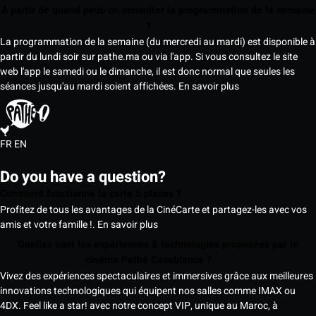
À partir de quand peut-on consulter la programmation de la semaine
?
La programmation de la semaine (du mercredi au mardi) est disponible à
partir du lundi soir sur pathe.ma ou via l'app. Si vous consultez le site
web l'app le samedi ou le dimanche, il est donc normal que seules les
séances jusqu'au mardi soient affichées.
En savoir plus
FR
EN
Do you have a question?
Comment fonctionne la carte 5 places ?
Profitez de tous les avantages de la CinéCarte et partagez-les avec vos
amis et votre famille !.
En savoir plus
Quelles sont les expériences & technologies proposées par le
cinéma Pathé Casablanca ?
Vivez des expériences spectaculaires et immersives grâce aux meilleures
innovations technologiques qui équipent nos salles comme IMAX ou
4DX. Feel like a star! avec notre concept VIP, unique au Maroc, à