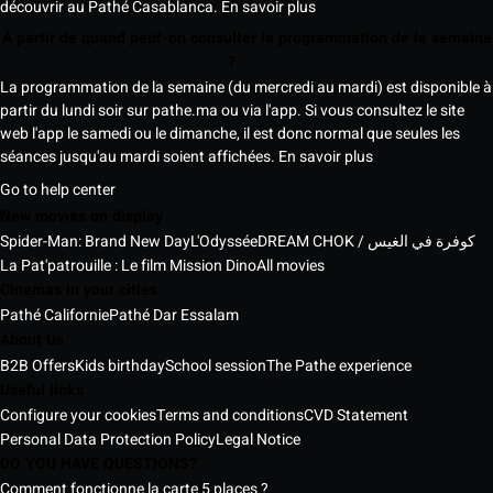
découvrir au Pathé Casablanca.
En savoir plus
À partir de quand peut-on consulter la programmation de la semaine
?
La programmation de la semaine (du mercredi au mardi) est disponible à
partir du lundi soir sur pathe.ma ou via l'app. Si vous consultez le site
web l'app le samedi ou le dimanche, il est donc normal que seules les
séances jusqu'au mardi soient affichées.
En savoir plus
Go to help center
New movies on display
Spider-Man: Brand New Day
L'Odyssée
DREAM CHOK / كوفرة في الغيس
La Pat'patrouille : Le film Mission Dino
All movies
Cinemas in your cities
Pathé Californie
Pathé Dar Essalam
About Us
B2B Offers
Kids birthday
School session
The Pathe experience
Useful links
Configure your cookies
Terms and conditions
CVD Statement
Personal Data Protection Policy
Legal Notice
DO YOU HAVE QUESTIONS?
Comment fonctionne la carte 5 places ?