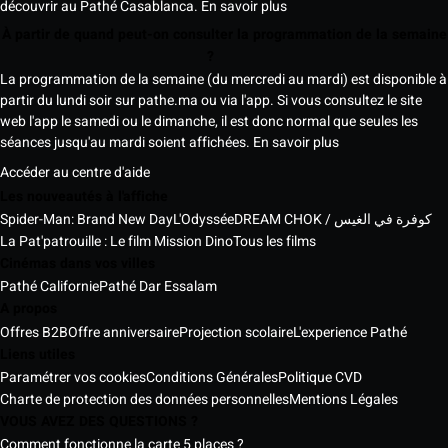
découvrir au Pathé Casablanca.
En savoir plus
À partir de quand peut-on consulter la programmation de la semaine
?
La programmation de la semaine (du mercredi au mardi) est disponible à
partir du lundi soir sur pathe.ma ou via l'app. Si vous consultez le site
web l'app le samedi ou le dimanche, il est donc normal que seules les
séances jusqu'au mardi soient affichées.
En savoir plus
Accéder au centre d'aide
Les nouveautés à l'affiche
Spider-Man: Brand New Day
L'Odyssée
DREAM CHOK / كوفرة في الغيس
La Pat'patrouille : Le film Mission Dino
Tous les films
Cinémas dans vos villes
Pathé Californie
Pathé Dar Essalam
A propos
Offres B2B
Offre anniversaire
Projection scolaire
L'experience Pathé
Liens utiles
Paramétrer vos cookies
Conditions Générales
Politique CVD
Charte de protection des données personnelles
Mentions Légales
VOUS AVEZ DES QUESTIONS ?
Comment fonctionne la carte 5 places ?