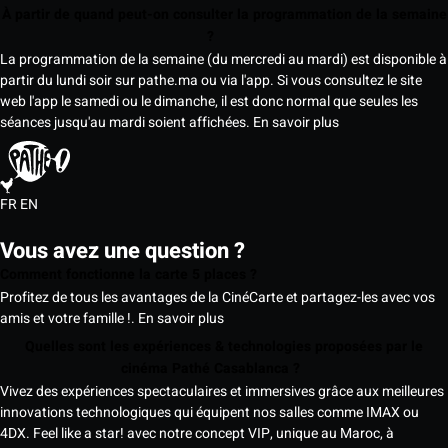
À partir de quand peut-on consulter la programmation de la semaine
?
La programmation de la semaine (du mercredi au mardi) est disponible à
partir du lundi soir sur pathe.ma ou via l'app. Si vous consultez le site
web l'app le samedi ou le dimanche, il est donc normal que seules les
séances jusqu'au mardi soient affichées.
En savoir plus
FR
EN
Vous avez une question ?
Comment fonctionne la carte 5 places ?
Profitez de tous les avantages de la CinéCarte et partagez-les avec vos
amis et votre famille !.
En savoir plus
Quelles sont les expériences & technologies proposées par le
cinéma Pathé Casablanca ?
Vivez des expériences spectaculaires et immersives grâce aux meilleures
innovations technologiques qui équipent nos salles comme IMAX ou
4DX. Feel like a star! avec notre concept VIP, unique au Maroc, à