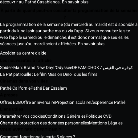
découvrir au Pathé Casablanca.
En savoir plus
À partir de quand peut-on consulter la programmation de la semaine
?
La programmation de la semaine (du mercredi au mardi) est disponible à
partir du lundi soir sur pathe.ma ou via l'app. Si vous consultez le site
web l'app le samedi ou le dimanche, il est donc normal que seules les
séances jusqu'au mardi soient affichées.
En savoir plus
Accéder au centre d'aide
Les nouveautés à l'affiche
Spider-Man: Brand New Day
L'Odyssée
DREAM CHOK / كوفرة في الغيس
La Pat'patrouille : Le film Mission Dino
Tous les films
Cinémas dans vos villes
Pathé Californie
Pathé Dar Essalam
A propos
Offres B2B
Offre anniversaire
Projection scolaire
L'experience Pathé
Liens utiles
Paramétrer vos cookies
Conditions Générales
Politique CVD
Charte de protection des données personnelles
Mentions Légales
VOUS AVEZ DES QUESTIONS ?
Comment fonctionne la carte 5 places ?