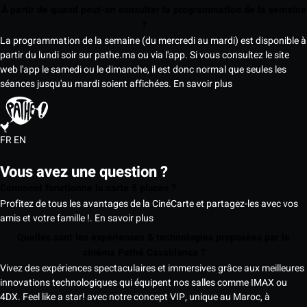
À partir de quand peut-on consulter la programmation de la semaine
?
La programmation de la semaine (du mercredi au mardi) est disponible à
partir du lundi soir sur pathe.ma ou via l'app. Si vous consultez le site
web l'app le samedi ou le dimanche, il est donc normal que seules les
séances jusqu'au mardi soient affichées.
En savoir plus
FR
EN
Vous avez une question ?
Comment fonctionne la carte 5 places ?
Profitez de tous les avantages de la CinéCarte et partagez-les avec vos
amis et votre famille !.
En savoir plus
Quelles sont les expériences & technologies proposées par le
cinéma Pathé Casablanca ?
Vivez des expériences spectaculaires et immersives grâce aux meilleures
innovations technologiques qui équipent nos salles comme IMAX ou
4DX. Feel like a star! avec notre concept VIP, unique au Maroc, à