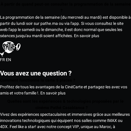
À partir de quand peut-on consulter la programmation de la semaine
?
La programmation de la semaine (du mercredi au mardi) est disponible à
partir du lundi soir sur pathe.ma ou via l'app. Si vous consultez le site
web l'app le samedi ou le dimanche, il est donc normal que seules les
séances jusqu'au mardi soient affichées.
En savoir plus
FR
EN
Vous avez une question ?
Comment fonctionne la carte 5 places ?
Profitez de tous les avantages de la CinéCarte et partagez-les avec vos
amis et votre famille !.
En savoir plus
Quelles sont les expériences & technologies proposées par le
cinéma Pathé Casablanca ?
Vivez des expériences spectaculaires et immersives grâce aux meilleures
innovations technologiques qui équipent nos salles comme IMAX ou
4DX. Feel like a star! avec notre concept VIP, unique au Maroc, à