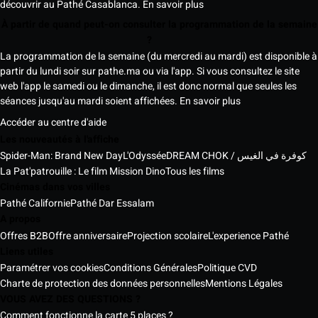
découvrir au Pathé Casablanca.
En savoir plus
À partir de quand peut-on consulter la programmation de la semaine
?
La programmation de la semaine (du mercredi au mardi) est disponible à
partir du lundi soir sur pathe.ma ou via l'app. Si vous consultez le site
web l'app le samedi ou le dimanche, il est donc normal que seules les
séances jusqu'au mardi soient affichées.
En savoir plus
Accéder au centre d'aide
Les nouveautés à l'affiche
Spider-Man: Brand New Day
L'Odyssée
DREAM CHOK / كوفرة في الغيس
La Pat'patrouille : Le film Mission Dino
Tous les films
Cinémas dans vos villes
Pathé Californie
Pathé Dar Essalam
A propos
Offres B2B
Offre anniversaire
Projection scolaire
L'experience Pathé
Liens utiles
Paramétrer vos cookies
Conditions Générales
Politique CVD
Charte de protection des données personnelles
Mentions Légales
VOUS AVEZ DES QUESTIONS ?
Comment fonctionne la carte 5 places ?