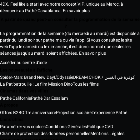
4DX. Feel like a star! avec notre concept VIP, unique au Maroc, à
découvrir au Pathé Casablanca.
En savoir plus
À partir de quand peut-on consulter la programmation de la semaine
?
La programmation de la semaine (du mercredi au mardi) est disponible à
partir du lundi soir sur pathe.ma ou via l'app. Si vous consultez le site
web l'app le samedi ou le dimanche, il est donc normal que seules les
séances jusqu'au mardi soient affichées.
En savoir plus
Accéder au centre d'aide
Les nouveautés à l'affiche
Spider-Man: Brand New Day
L'Odyssée
DREAM CHOK / كوفرة في الغيس
La Pat'patrouille : Le film Mission Dino
Tous les films
Cinémas dans vos villes
Pathé Californie
Pathé Dar Essalam
A propos
Offres B2B
Offre anniversaire
Projection scolaire
L'experience Pathé
Liens utiles
Paramétrer vos cookies
Conditions Générales
Politique CVD
Charte de protection des données personnelles
Mentions Légales