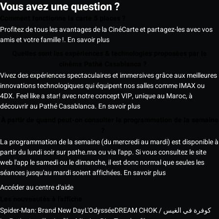
Vous avez une question ?
Comment fonctionne la carte 5 places ?
Profitez de tous les avantages de la CinéCarte et partagez-les avec vos
amis et votre famille !.
En savoir plus
Quelles sont les expériences & technologies proposées par le
cinéma Pathé Casablanca ?
Vivez des expériences spectaculaires et immersives grâce aux meilleures
innovations technologiques qui équipent nos salles comme IMAX ou
4DX. Feel like a star! avec notre concept VIP, unique au Maroc, à
découvrir au Pathé Casablanca.
En savoir plus
À partir de quand peut-on consulter la programmation de la semaine
?
La programmation de la semaine (du mercredi au mardi) est disponible à
partir du lundi soir sur pathe.ma ou via l'app. Si vous consultez le site
web l'app le samedi ou le dimanche, il est donc normal que seules les
séances jusqu'au mardi soient affichées.
En savoir plus
Accéder au centre d'aide
Les nouveautés à l'affiche
Spider-Man: Brand New Day
L'Odyssée
DREAM CHOK / كوفرة في الغيس