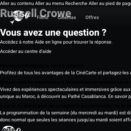
Aller au contenu
Aller au menu
Recherche
Aller au pied de pag
Russell Crowe
Films
Cinémas
Offres
Vous avez une question ?
Accédez à notre Aide en ligne pour trouver la réponse.
Accéder au centre d'aide
Comment fonctionne la carte 5 places ?
Profitez de tous les avantages de la CinéCarte et partagez-les 
Quelles sont les expériences & technologies proposées par l
Vivez des expériences spectaculaires et immersives grâce aux 
unique au Maroc, à découvrir au Pathé Casablanca.
En savoir p
À partir de quand peut-on consulter la programmation de la 
La programmation de la semaine (du mercredi au mardi) est dispo
donc normal que seules les séances jusqu'au mardi soient aff