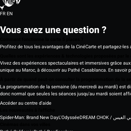
FR
EN
Vous avez une question ?
Comment fonctionne la carte 5 places ?
Profitez de tous les avantages de la CinéCarte et partagez-les 
Quelles sont les expériences & technologies proposées par l
Vivez des expériences spectaculaires et immersives grâce aux 
unique au Maroc, à découvrir au Pathé Casablanca.
En savoir p
À partir de quand peut-on consulter la programmation de la 
La programmation de la semaine (du mercredi au mardi) est dispo
donc normal que seules les séances jusqu'au mardi soient aff
Accéder au centre d'aide
Les nouveautés à l'affiche
Spider-Man: Brand New Day
L'Odyssée
DREAM CHOK / س
Cinémas dans vos villes