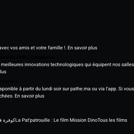
avec vos amis et votre famille !.
En savoir plus
e cinéma Pathé Casablanca ?
meilleures innovations technologiques qui équipent nos salles
lus
semaine ?
nible à partir du lundi soir sur pathe.ma ou via l'app. Si vous 
ichées.
En savoir plus
كوفرة في الغي
La Pat'patrouille : Le film Mission Dino
Tous les films