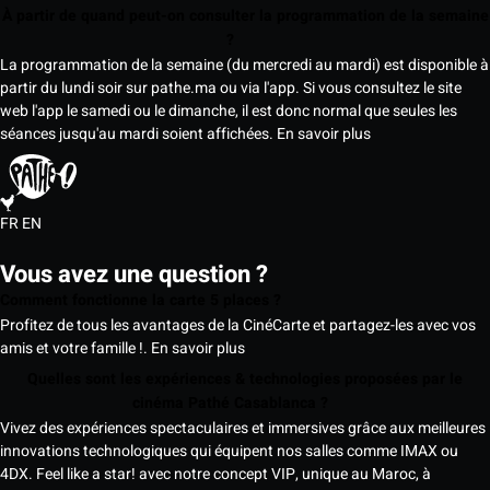
À partir de quand peut-on consulter la programmation de la semaine
?
La programmation de la semaine (du mercredi au mardi) est disponible à
partir du lundi soir sur pathe.ma ou via l'app. Si vous consultez le site
web l'app le samedi ou le dimanche, il est donc normal que seules les
séances jusqu'au mardi soient affichées.
En savoir plus
FR
EN
Vous avez une question ?
Comment fonctionne la carte 5 places ?
Profitez de tous les avantages de la CinéCarte et partagez-les avec vos
amis et votre famille !.
En savoir plus
Quelles sont les expériences & technologies proposées par le
cinéma Pathé Casablanca ?
Vivez des expériences spectaculaires et immersives grâce aux meilleures
innovations technologiques qui équipent nos salles comme IMAX ou
4DX. Feel like a star! avec notre concept VIP, unique au Maroc, à