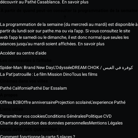
découvrir au Pathé Casablanca.
En savoir plus
À partir de quand peut-on consulter la programmation de la semaine
?
La programmation de la semaine (du mercredi au mardi) est disponible à
partir du lundi soir sur pathe.ma ou via l'app. Si vous consultez le site
web l'app le samedi ou le dimanche, il est donc normal que seules les
séances jusqu'au mardi soient affichées.
En savoir plus
Accéder au centre d'aide
Les nouveautés à l'affiche
Spider-Man: Brand New Day
L'Odyssée
DREAM CHOK / كوفرة في الغيس
La Pat'patrouille : Le film Mission Dino
Tous les films
Cinémas dans vos villes
Pathé Californie
Pathé Dar Essalam
A propos
Offres B2B
Offre anniversaire
Projection scolaire
L'experience Pathé
Liens utiles
Paramétrer vos cookies
Conditions Générales
Politique CVD
Charte de protection des données personnelles
Mentions Légales
VOUS AVEZ DES QUESTIONS ?
Comment fonctionne la carte 5 places ?