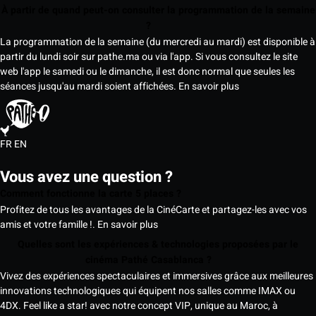
À partir de quand peut-on consulter la programmation de la semaine
?
La programmation de la semaine (du mercredi au mardi) est disponible à
partir du lundi soir sur pathe.ma ou via l'app. Si vous consultez le site
web l'app le samedi ou le dimanche, il est donc normal que seules les
séances jusqu'au mardi soient affichées.
En savoir plus
FR
EN
Vous avez une question ?
Comment fonctionne la carte 5 places ?
Profitez de tous les avantages de la CinéCarte et partagez-les avec vos
amis et votre famille !.
En savoir plus
Quelles sont les expériences & technologies proposées par le
cinéma Pathé Casablanca ?
Vivez des expériences spectaculaires et immersives grâce aux meilleures
innovations technologiques qui équipent nos salles comme IMAX ou
4DX. Feel like a star! avec notre concept VIP, unique au Maroc, à