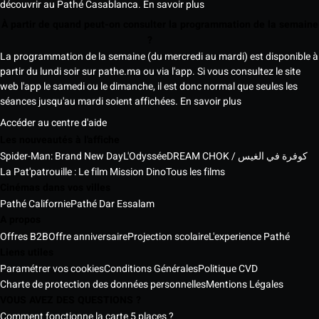
découvrir au Pathé Casablanca.
En savoir plus
À partir de quand peut-on consulter la programmation de la semaine
?
La programmation de la semaine (du mercredi au mardi) est disponible à
partir du lundi soir sur pathe.ma ou via l'app. Si vous consultez le site
web l'app le samedi ou le dimanche, il est donc normal que seules les
séances jusqu'au mardi soient affichées.
En savoir plus
Accéder au centre d'aide
Les nouveautés à l'affiche
Spider-Man: Brand New Day
L'Odyssée
DREAM CHOK / كوفرة في الغيس
La Pat'patrouille : Le film Mission Dino
Tous les films
Cinémas dans vos villes
Pathé Californie
Pathé Dar Essalam
A propos
Offres B2B
Offre anniversaire
Projection scolaire
L'experience Pathé
Liens utiles
Paramétrer vos cookies
Conditions Générales
Politique CVD
Charte de protection des données personnelles
Mentions Légales
VOUS AVEZ DES QUESTIONS ?
Comment fonctionne la carte 5 places ?