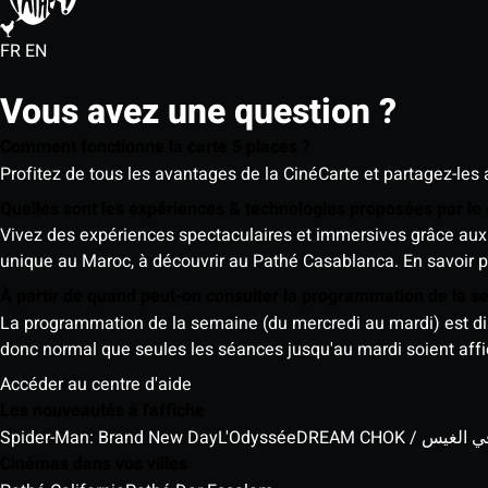
FR
EN
Vous avez une question ?
Comment fonctionne la carte 5 places ?
Profitez de tous les avantages de la CinéCarte et partagez-les 
Quelles sont les expériences & technologies proposées par l
Vivez des expériences spectaculaires et immersives grâce aux 
unique au Maroc, à découvrir au Pathé Casablanca.
En savoir p
À partir de quand peut-on consulter la programmation de la 
La programmation de la semaine (du mercredi au mardi) est dispo
donc normal que seules les séances jusqu'au mardi soient aff
Accéder au centre d'aide
Les nouveautés à l'affiche
Spider-Man: Brand New Day
L'Odyssée
DREAM CHOK / س
Cinémas dans vos villes