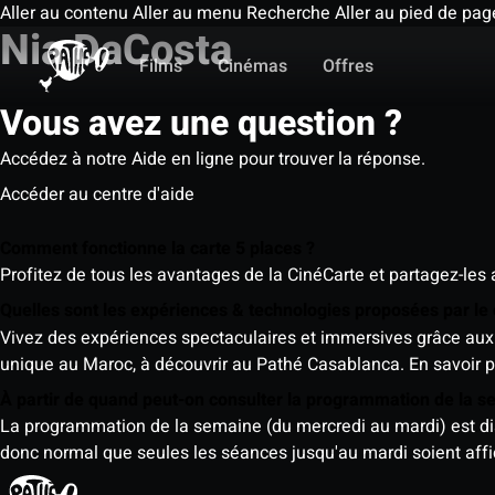
Aller au contenu
Aller au menu
Recherche
Aller au pied de pag
Nia DaCosta
Films
Cinémas
Offres
Vous avez une question ?
Accédez à notre Aide en ligne pour trouver la réponse.
Accéder au centre d'aide
Comment fonctionne la carte 5 places ?
Profitez de tous les avantages de la CinéCarte et partagez-les 
Quelles sont les expériences & technologies proposées par l
Vivez des expériences spectaculaires et immersives grâce aux 
unique au Maroc, à découvrir au Pathé Casablanca.
En savoir p
À partir de quand peut-on consulter la programmation de la 
La programmation de la semaine (du mercredi au mardi) est dispo
donc normal que seules les séances jusqu'au mardi soient aff