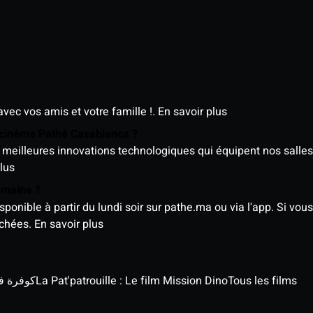
avec vos amis et votre famille !.
En savoir plus
e cinéma Pathé Casablanca ?
meilleures innovations technologiques qui équipent nos salles
lus
semaine ?
nible à partir du lundi soir sur pathe.ma ou via l'app. Si vous 
ichées.
En savoir plus
كوفرة في الغي
La Pat'patrouille : Le film Mission Dino
Tous les films