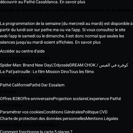
découvrir au Pathé Casablanca.
En savoir plus
À partir de quand peut-on consulter la programmation de la semaine
?
La programmation de la semaine (du mercredi au mardi) est disponible à
partir du lundi soir sur pathe.ma ou via l'app. Si vous consultez le site
web l'app le samedi ou le dimanche, il est donc normal que seules les
séances jusqu'au mardi soient affichées.
En savoir plus
Accéder au centre d'aide
Les nouveautés à l'affiche
Spider-Man: Brand New Day
L'Odyssée
DREAM CHOK / كوفرة في الغيس
La Pat'patrouille : Le film Mission Dino
Tous les films
Cinémas dans vos villes
Pathé Californie
Pathé Dar Essalam
A propos
Offres B2B
Offre anniversaire
Projection scolaire
L'experience Pathé
Liens utiles
Paramétrer vos cookies
Conditions Générales
Politique CVD
Charte de protection des données personnelles
Mentions Légales
VOUS AVEZ DES QUESTIONS ?
Comment fonctionne la carte 5 places ?