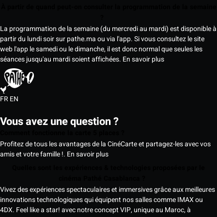
À partir de quand peut-on consulter la programmation de la semaine
?
La programmation de la semaine (du mercredi au mardi) est disponible à
partir du lundi soir sur pathe.ma ou via l'app. Si vous consultez le site
web l'app le samedi ou le dimanche, il est donc normal que seules les
séances jusqu'au mardi soient affichées.
En savoir plus
FR
EN
Vous avez une question ?
Comment fonctionne la carte 5 places ?
Profitez de tous les avantages de la CinéCarte et partagez-les avec vos
amis et votre famille !.
En savoir plus
Quelles sont les expériences & technologies proposées par le
cinéma Pathé Casablanca ?
Vivez des expériences spectaculaires et immersives grâce aux meilleures
innovations technologiques qui équipent nos salles comme IMAX ou
4DX. Feel like a star! avec notre concept VIP, unique au Maroc, à