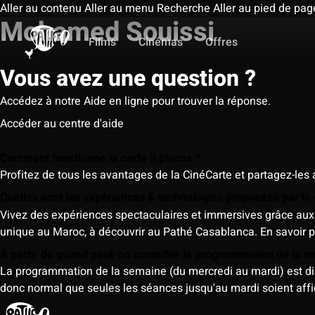
Aller au contenu
Aller au menu
Recherche
Aller au pied de pag
Mohamed Souissi
Films
Cinémas
Offres
Vous avez une question ?
Accédez à notre Aide en ligne pour trouver la réponse.
Accéder au centre d'aide
Comment fonctionne la carte 5 places ?
Profitez de tous les avantages de la CinéCarte et partagez-les 
Quelles sont les expériences & technologies proposées par l
Vivez des expériences spectaculaires et immersives grâce aux 
unique au Maroc, à découvrir au Pathé Casablanca.
En savoir p
À partir de quand peut-on consulter la programmation de la 
La programmation de la semaine (du mercredi au mardi) est dispo
donc normal que seules les séances jusqu'au mardi soient aff