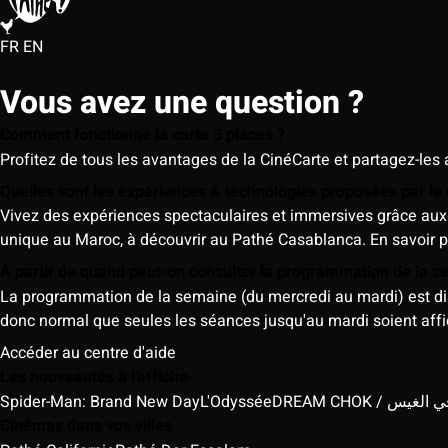
FR
EN
Vous avez une question ?
Comment fonctionne la carte 5 places ?
Profitez de tous les avantages de la CinéCarte et partagez-les 
Quelles sont les expériences & technologies proposées par l
Vivez des expériences spectaculaires et immersives grâce aux 
unique au Maroc, à découvrir au Pathé Casablanca.
En savoir p
À partir de quand peut-on consulter la programmation de la 
La programmation de la semaine (du mercredi au mardi) est dispo
donc normal que seules les séances jusqu'au mardi soient aff
Accéder au centre d'aide
Les nouveautés à l'affiche
Spider-Man: Brand New Day
L'Odyssée
DREAM CHOK / س
Cinémas dans vos villes