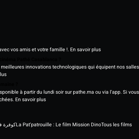
avec vos amis et votre famille !.
En savoir plus
e cinéma Pathé Casablanca ?
meilleures innovations technologiques qui équipent nos salles
lus
semaine ?
nible à partir du lundi soir sur pathe.ma ou via l'app. Si vous 
ichées.
En savoir plus
كوفرة في الغي
La Pat'patrouille : Le film Mission Dino
Tous les films